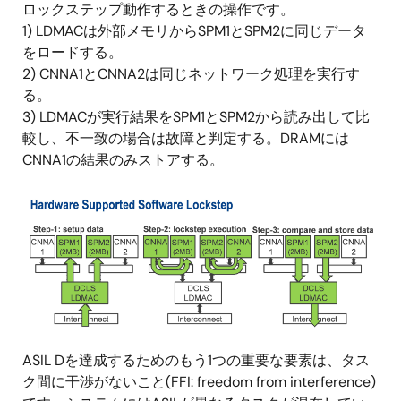
ロックステップ動作するときの操作です。
1) LDMACは外部メモリからSPM1とSPM2に同じデータ
をロードする。
2) CNNA1とCNNA2は同じネットワーク処理を実行す
る。
3) LDMACが実行結果をSPM1とSPM2から読み出して比
較し、不一致の場合は故障と判定する。DRAMには
CNNA1の結果のみストアする。
画
像
ASIL Dを達成するためのもう1つの重要な要素は、タス
ク間に干渉がないこと(FFI: freedom from interference)