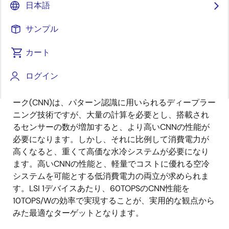
Senior Manager
日本語
サンプル
公開日:2021年3月30日
カート
次世代ADASや自動運転(AD)システムを製品として市場
ログイン
に投入する場合、正確で高速な認識、判断、ならびに
操作が必要になります。畳み込みニューラルネットワ
ーク(CNN)は、パターン認識に用いられるディープラー
ニング技術ですが、大量の計算を必要とし、搭載され
るセンサーの数が増加すると、より高いCNNの性能が
必要になります。しかし、それに比例して消費電力が
高くなると、重くて高価な水冷システムが必要になり
ます。高いCNNの性能と、軽量でコストに優れる空冷
システムを可能とする低消費電力の両立が求められま
す。LSI 1デバイスあたり、60TOPSのCNN性能を
10TOPS/Wの効率で実現することが、実用的な観点から
みた最適なターゲットとなります。