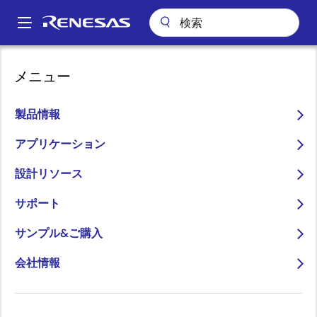
メ
イ
A
ン
Main
コ
会社案内
プレスセンター
ブログ
navigation
メニュー
ン
次世代ADASや自動運転システムに向けた高信頼・高性能ディープラー
パ
ニングアクセラレータ
テ
ン
ン
製品情報
次世代ADASや自動運転シ
ツ
く
ステムに向けた高信頼・高
に
アプリケーション
ず
移
性能ディープラーニングア
設計リソース
動
クセラレータ
サポート
サンプル&ご購入
会社情報
画
Katsushige Matsubara
像