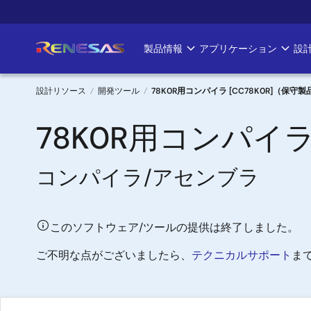
メ
イ
ン
製品情報
アプリケーション
設
Main
コ
ン
navigation
テ
設計リソース
開発ツール
78K0R用コンパイラ [CC78K0R]（保守製
ン
パ
ツ
78K0R用コンパイラ
に
ン
移
コンパイラ/アセンブラ
く
動
ず
このソフトウェア/ツールの提供は終了しました。
ご不明な点がございましたら、
テクニカルサポート
ま