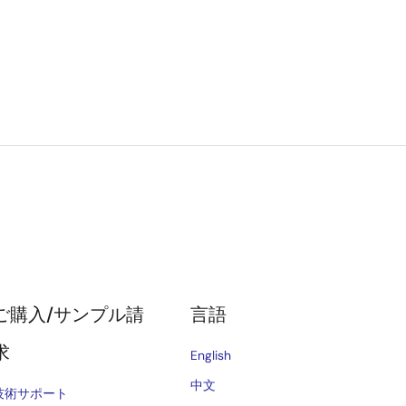
ご購入/サンプル請
言語
求
English
中文
技術サポート