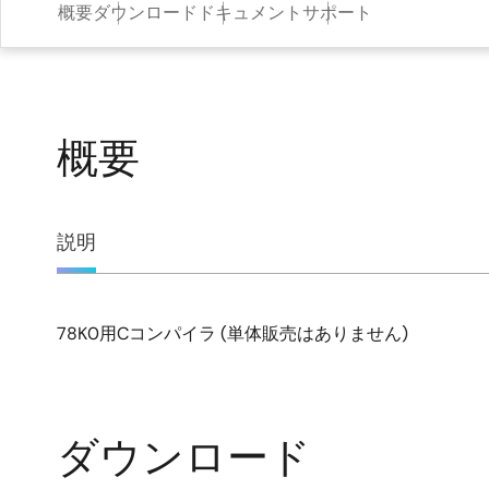
概要
ダウンロード
ドキュメント
サポート
概要
概
説明
要
78K0用Cコンパイラ (単体販売はありません)
説
明
ダウンロード