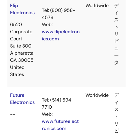
Flip
Worldwide
デ
Tel: (800) 958-
Electronics
ィ
4578
ス
6520
Web:
ト
Corporate
www.flipelectron
リ
Court
ics.com
ビ
Suite 300
ュ
Alpharetta,
ー
GA 30005
タ
United
States
Future
Worldwide
デ
Tel: (514) 694-
Electronics
ィ
7710
ス
--
Web:
ト
www.futureelect
リ
ronics.com
ビ