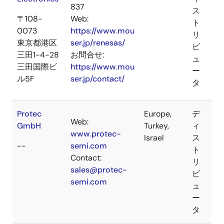
837
ス
〒108-
Web:
ト
0073
https://www.mou
リ
東京都港区
ser.jp/renesas/
ビ
三田1-4-28
お問合せ:
ュ
三田国際ビ
https://www.mou
ー
ル5F
ser.jp/contact/
タ
Protec
Europe,
デ
Web:
GmbH
Turkey,
ィ
www.protec-
Israel
ス
--
semi.com
ト
Contact:
リ
sales@protec-
ビ
semi.com
ュ
ー
タ