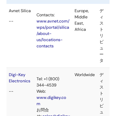
Avnet Silica
Europe,
デ
Contacts:
Middle
ィ
--
www.avnet.com/
East,
ス
wps/portal/silica
Africa
ト
/about-
リ
us/locations-
ビ
contacts
ュ
ー
タ
Digi-Key
Worldwide
デ
Tel: +1 (800)
Electronics
ィ
344-4539
ス
--
Web:
ト
www.digikey.co
リ
m
ビ
お問合
ュ