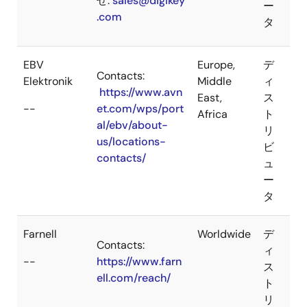
せ:
sales@digikey
ー
.com
タ
EBV
Europe,
デ
Contacts:
Elektronik
Middle
ィ
https://www.avn
East,
ス
--
et.com/wps/port
Africa
ト
al/ebv/about-
リ
us/locations-
ビ
contacts/
ュ
ー
タ
Farnell
Worldwide
デ
Contacts:
ィ
--
https://www.farn
ス
ell.com/reach/
ト
リ