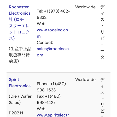
Rochester
Worldwide
デ
Tel: +1 (978) 462-
Electronics
ィ
9332
社 (ロチェ
ス
Web:
スターエレ
ト
www.rocelec.co
クトロニク
リ
m
ス)
ビ
Contact:
ュ
(生産中止品
sales@rocelec.c
ー
取扱専門特
om
タ
約店 )
Spirit
Worldwide
デ
Phone: +1 (480)
Electronics
ィ
998-1533
ス
(Die / Wafer
Fax: +1 (480)
ト
Sales)
998-1427
リ
Web:
ビ
11202 N
www.spiritelectr