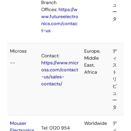
Branch
ュ
Offices:
https://w
ー
ww.futureelectro
タ
nics.com/contac
t-us
Micross
Europe,
デ
Contact:
Middle
ィ
--
https://www.micr
East,
ス
oss.com/contact
Africa
ト
-us/sales-
リ
contacts/
ビ
ュ
ー
タ
Mouser
Worldwide
デ
Tel: 0120 954
Electronics
ィ