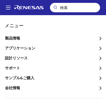
メ
イ
A
ン
Main
コ
会社情報
お問合せ
販売問合せ
navigation
メニュー
ン
パ
販売・ディストリビュータ
テ
ン
ン
製品情報
のディレクトリ
ツ
く
に
アプリケーション
ず
移
設計リソース
動
サポート
地域を変更する
サンプル&ご購入
国／地域
会社情報