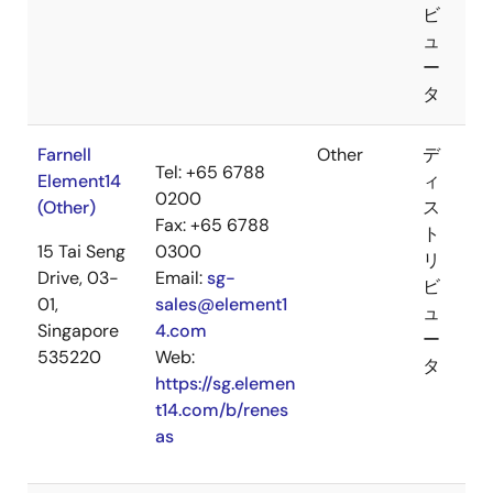
ビ
ュ
ー
タ
Farnell
Other
デ
Tel: +65 6788
Element14
ィ
0200
(Other)
ス
Fax: +65 6788
ト
15 Tai Seng
0300
リ
Drive, 03-
Email:
sg-
ビ
01,
sales@element1
ュ
Singapore
4.com
ー
535220
Web:
タ
https://sg.elemen
t14.com/b/renes
as