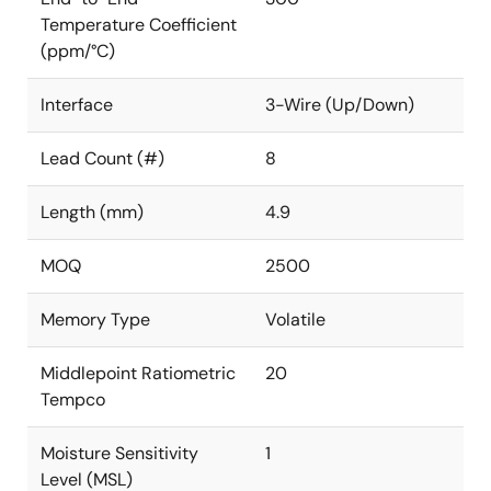
Temperature Coefficient
(ppm/°C)
Interface
3-Wire (Up/Down)
Lead Count (#)
8
Length (mm)
4.9
MOQ
2500
Memory Type
Volatile
Middlepoint Ratiometric
20
Tempco
Moisture Sensitivity
1
Level (MSL)