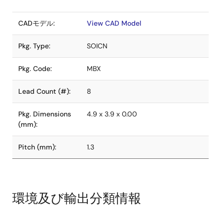
CADモデル:
View CAD Model
Pkg. Type:
SOICN
Pkg. Code:
MBX
Lead Count (#):
8
Pkg. Dimensions
4.9 x 3.9 x 0.00
(mm):
Pitch (mm):
1.3
環境及び輸出分類情報