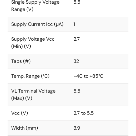
Single Supply Voltage
5.5
Range (V)
Supply Current Icc (µA)
1
Supply Voltage Vcc
2.7
(Min) (V)
Taps (#)
32
Temp. Range (°C)
-40 to +85°C
VL Terminal Voltage
5.5
(Max) (V)
Vcc (V)
2.7 to 5.5
Width (mm)
3.9