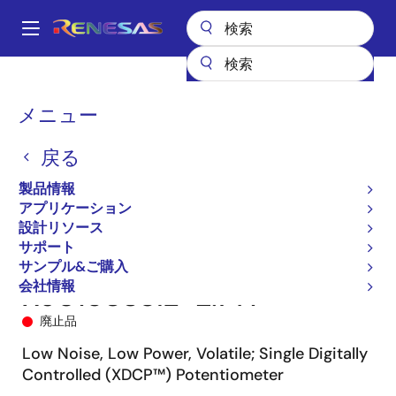
メ
イ
A
ン
Main
コ
全製品リスト
データコンバータ
デジタルポテンショメータ（DCP）
navigation
ン
X9015
X9015US8IZ-2.7T1
パ
メニュー
テ
ン
ン
戻る
ツ
く
に
製品情報
ず
移
アプリケーション
動
設計リソース
サポート
サンプル&ご購入
会社情報
X9015US8IZ-2.7T1
廃止品
Low Noise, Low Power, Volatile; Single Digitally
Controlled (XDCP™) Potentiometer