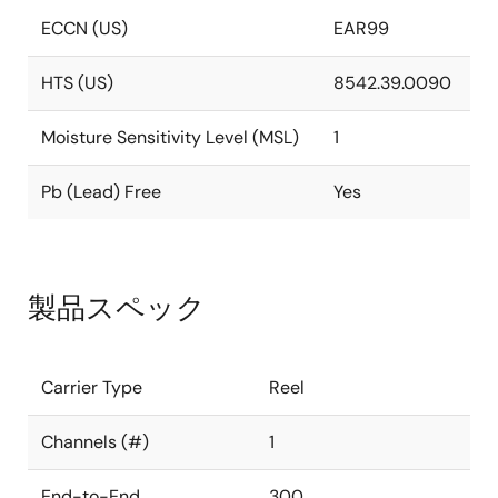
ECCN (US)
EAR99
HTS (US)
8542.39.0090
Moisture Sensitivity Level (MSL)
1
Pb (Lead) Free
Yes
製品スペック
Carrier Type
Reel
Channels (#)
1
End-to-End
300