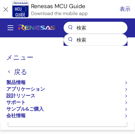
メ
Renesas MCU Guide
表示
イ
Download the mobile app
ン
コ
A
ン
Main
テ
全製品リスト
マイクロコントローラとマイクロプロセッサ
ン
navigation
RA Arm Cortex-M MCU
パ
ツ
メニュー
RAファミリのパートナエコシステムソリューション
に
SMH Technologies FlashRunner HS
ン
移
戻る
く
SMH Technologies
動
ず
製品情報
FlashRunner HS
アプリケーション
設計リソース
サポート
サンプル&ご購入
会社情報
ページセクションへ移動：