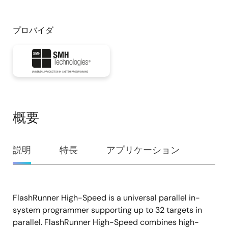
プロバイダ
概要
概
説明
特長
アプリケーション
要
FlashRunner High-Speed is a universal parallel in-
説
system programmer supporting up to 32 targets in
明
parallel. FlashRunner High-Speed combines high-