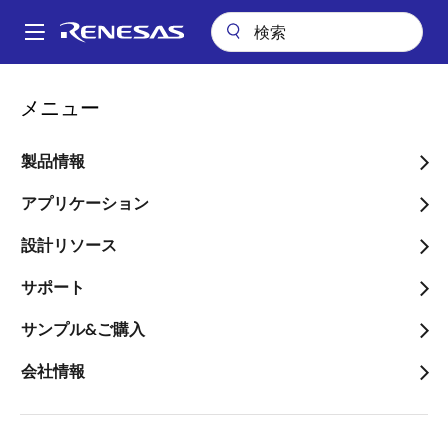
メ
イ
A
ン
Main
コ
会社案内
プレスセンター
ブログ
navigation
メニュー
ン
低電力アプリケーションのUSB-C インターフェースの開発を加速する
パ
USB MCUの機能
テ
ン
ン
製品情報
低電力アプリケーションの
ツ
く
USB-C インターフェース
に
アプリケーション
ず
移
の開発を加速するUSB
設計リソース
動
MCUの機能
サポート
サンプル&ご購入
会社情報
画
Nobuyuki Sato
像