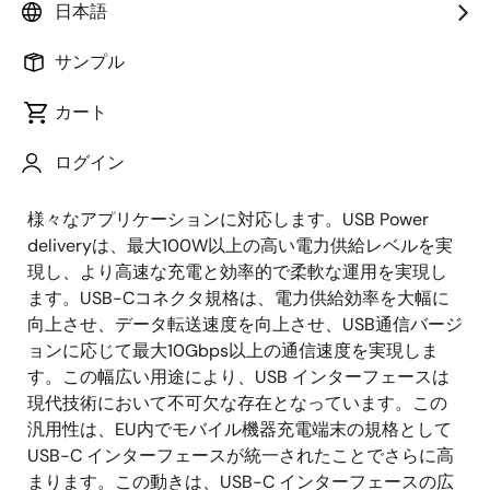
Sr. Staff Engineer, Product Marketing
日本語
サンプル
公開日:2025年7月12日
カート
USB インターフェースはUSB規格に準拠したデータ通
ログイン
信や電力供給を容易にします。優れた汎用性を備え、
PC周辺機器、テレビ、ノートパソコン、モニタなど、
様々なアプリケーションに対応します。USB Power
deliveryは、最大100W以上の高い電力供給レベルを実
現し、より高速な充電と効率的で柔軟な運用を実現し
ます。USB-Cコネクタ規格は、電力供給効率を大幅に
向上させ、データ転送速度を向上させ、USB通信バージ
ョンに応じて最大10Gbps以上の通信速度を実現しま
す。この幅広い用途により、USB インターフェースは
現代技術において不可欠な存在となっています。この
汎用性は、EU内でモバイル機器充電端末の規格として
USB-C インターフェースが統一されたことでさらに高
まります。この動きは、USB-C インターフェースの広