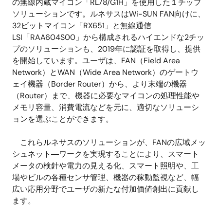
の無線内蔵マイコン「RL78/G1H」を使用した１チップ
ソリューションです。ルネサスはWi-SUN FAN向けに、
32ビットマイコン「RX651」と無線通信
LSI「RAA604S00」から構成されるハイエンドな2チッ
プのソリューションも、2019年に認証を取得し、提供
を開始しています。ユーザは、FAN（Field Area
Network）とWAN（Wide Area Network）のゲートウ
ェイ機器（Border Router）から、より末端の機器
（Router）まで、機器に必要なマイコンの処理性能や
メモリ容量、消費電流などを元に、適切なソリューシ
ョンを選ぶことができます。
これらルネサスのソリューションが、FANの広域メッ
シュネット―ワークを実現することにより、スマート
メータの検針や電力の見える化、スマート照明や、工
場やビルの各種センサ管理、機器の稼動監視など、幅
広い応用分野でユーザの新たな付加価値創出に貢献し
ます。