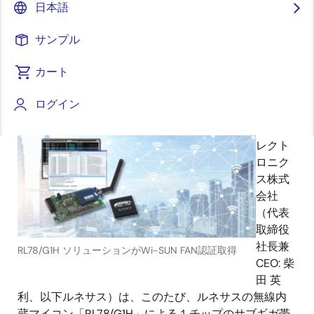
日本語
サンプル
2020年3月12日
カート
ログイン
ルネ
サス エ
レクト
ロニク
ス株式
会社
（代表
取締役
社長兼
RL78/G1H ソリューションがWi-SUN FAN認証取得
CEO: 柴
田 英
利、以下ルネサス）は、このたび、ルネサスの無線内
蔵マイコン「RL78/G1H」による１チップのサブギガ帯