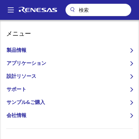
メ
イ
A
ン
Main
コ
会社案内
navigation
メニュー
ン
無線内蔵マイコン「RL78/G1H」を使用した１チップソリューションに
パ
より、国際無線通信規格Wi-SUN FANの認証取得ソリューションを拡充
テ
ン
ン
製品情報
無線内蔵マイコン
ツ
く
「RL78/G1H」を使用した１
に
アプリケーション
ず
移
チップソリューションによ
設計リソース
動
り、国際無線通信規格Wi-
サポート
SUN FANの認証取得ソリュ
サンプル&ご購入
ーションを拡充
会社情報
～Wi-SUN FAN対応機器の認証取得にか
かる期間を、約１年短縮可能～