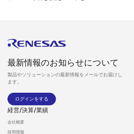
へコピーする設定
を使用し
にします。
法
Renesas Flash Programmerを起動し、[ファイル]>[新
しいプロジェクトの作成]を選択します。
新しいプロジェクトの作成画面で、使用するマイクロ
コントローラを選択し、プロジェクト名、作成場所を
入力します。
ツールおよびインタフェースは使用するエミュレータ
最新情報のお知らせについて
の種類や環境に合わせて選択した後、接続をクリック
します。
製品やソリューションの最新情報をメールでお届けし
認証ダイアログが表示されますのでOKをクリックしま
ます。
す。
操作設定をクリックした後、コマンドのチェックボッ
ログインをする
クスの消去のチェックを外します。
操作をクリックした後、motファイルのパスを入力し、
経営/決算/業績
スタートをクリックします。
認証ダイアログが表示されますのでOKをクリックしま
会社概要
す。
採用情報