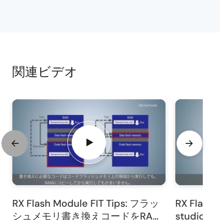
画面上ではRX671のFAWレジスタのアドレスを記述して
います。
使用するRXマイコンに応じてアドレスを変更してくだ
さい。
なお、拡張子については.srcとして保存してください。
関連ビデオ
次に、作成したソースコードをCC-RXでビルドして
motファイルを作成します。
コマンドプロンプトを起動して画面に表示されている
コマンドを実行してください。
1つ目のコマンドではCC-RXのパスを設定しています。
それぞれの環境に合ったCC-RXのパスを設定してくだ
さい。
2つ目のコマンドではソースコードをビルドしてmotフ
ァイルを作成しています。
RX Flash Module FIT Tips: フラッ
RX Flash 
最後に、Renesas Flash Programmerを使用して、作成
シュメモリ書き換えコードをRAM
studi
したmotファイルを書き込み、RXマイコンを出荷状態