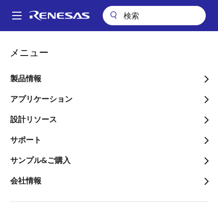
メ
イ
A
ン
Main
コ
ビデオ
navigation
メニュー
ン
RX Flash Module FIT Tips: アクセスウィンドウが設定されているRXマ
パ
イコンを出荷状態にする方法
テ
ン
ン
製品情報
RX Flash Module FIT Tips:
ツ
く
アクセスウィンドウが設定
に
アプリケーション
ず
移
されているRXマイコンを
設計リソース
動
出荷状態にする方法
サポート
サンプル&ご購入
会社情報
2023年12月23日
このビデオについて