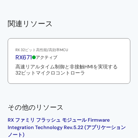
アクセスウィンドウはフラッシュモジュールFITの
R_FLASH_Control関数を使用して設定します。
画面のようにコーディングすると、コードフラッシュ
関連リソース
メモリ上のブロック3に対してアクセスウィンドウが設
定されます。
Part 2 : アクセスウィンドウが設定されているRXマイコ
RX 32ビット高性能/高効率MCU
ンを出荷状態にする方法について
RX671
アクティブ
続いて、アクセスウィンドウが設定されているRXマイ
高速リアルタイム制御と非接触HMIを実現する
コンを出荷状態にする方法について説明します。
32ビットマイクロコントローラ
まず、アクセスウィンドウの設定を解除するためのソ
ースコードを作成します。
テキストエディタを使用して、画面の内容を記述して
その他のリソース
ください。
2行目のアドレス制御擬似命令(.ORG)のオペランドには
RX ファミリ フラッシュ モジュール Firmware
フラッシュアクセスウィンドウ設定レジスタ(FAW)のア
Integration Technology Rev.5.22 (アプリケーション
ドレスを記述します。
ノート)