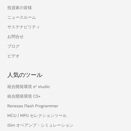
操作設定をクリックした後、コマンドのチェックボッ
投資家の皆様
クスの消去をチェックし、書き込み、ベリファイのチ
ェックを外し、消去オプションの設定をチップ消去に
ニュースルーム
変更し、操作をクリックした後、スタートをクリック
サステナビリティ
します。
認証ダイアログが表示されますのでOKをクリックしま
お問合せ
す。
ブログ
ビデオ
以上により、RXマイコンのアクセスウィンドウが設定
が解除され、出荷状態となります。
人気のツール
統合開発環境 e² studio
統合開発環境 CS+
Renesas Flash Programmer
MCU / MPU セレクションツール
iSim オペアンプ・シミュレーション