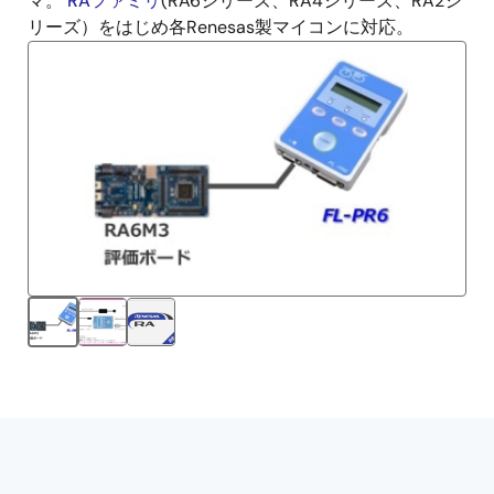
マ。
RAファミリ
(RA6シリーズ、RA4シリーズ、RA2シ
明
リーズ）をはじめ各Renesas製マイコンに対応。