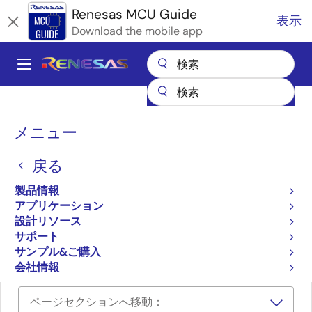
メ
Renesas MCU Guide
表示
イ
Download the mobile app
ン
コ
A
ン
Main
テ
全製品リスト
マイクロコントローラとマイクロプロセッサ
ン
navigation
RA Arm Cortex-M MCU
パ
ツ
メニュー
RAファミリのパートナエコシステムソリューション
に
株式会社内藤電誠町田製作所：フラッシュメモリプログラマFL-PR6
ン
移
戻る
く
株式会社内藤電誠町田製作
動
ず
製品情報
所：フラッシュメモリプロ
アプリケーション
グラマFL-PR6
設計リソース
サポート
サンプル&ご購入
会社情報
ページセクションへ移動：