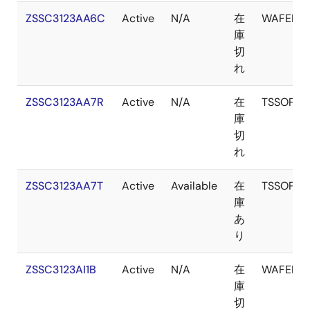
ZSSC3123AA6C
Active
N/A
在
WAFER
庫
切
れ
ZSSC3123AA7R
Active
N/A
在
TSSOP
庫
切
れ
ZSSC3123AA7T
Active
Available
在
TSSOP
庫
あ
り
ZSSC3123AI1B
Active
N/A
在
WAFER
庫
切