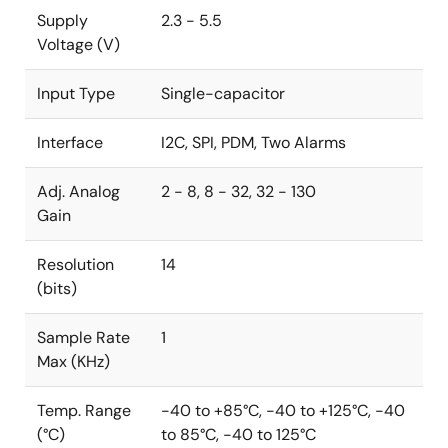
Supply
2.3 - 5.5
Voltage (V)
Input Type
Single-capacitor
Interface
I2C, SPI, PDM, Two Alarms
Adj. Analog
2 - 8, 8 - 32, 32 - 130
Gain
Resolution
14
(bits)
Sample Rate
1
Max (KHz)
Temp. Range
-40 to +85°C, -40 to +125°C, -40
(°C)
to 85°C, -40 to 125°C