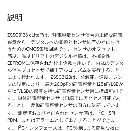
説明
ZSSC3123 cLite™は、静電容量センサ信号の正確な静電
容量から、デジタルへの変換とセンサ固有の補正を行
うためのCMOS集積回路です。 センサのオフセット、
感度、温度ドリフトのデジタル補償は、不揮発性
EEPROMに保存された校正係数を用いて、内蔵のデジタ
ル信号プロセッサで補正アルゴリズムを実行すること
により行われます。 ZSSC3123は、分解能、速度、レン
ジの設定により、最大260pFの静電容量と125aF/LSBか
ら1pF/LSBの感度を持つ静電容量センサ用に構成可能で
す。 単体静電容量センサ（両端子にアクセス可能であ
ること）、差動静電容量センサの両方に対応していま
2
す。 測定値および補正されたセンサ値は、I
C、SPI、
PDM、またはアラームとして出力することができま
2
す。 I
Cインタフェースは、PC制御による簡単な校正