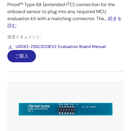
2
Pmod™ Type 6A (extended I
C) connection for the
onboard sensor to plug into any required MCU
evaluation kit with a matching connector. The...
続きを
読む
推奨ドキュメント:
US082-ZSSC3123EVZ Evaluation Board Manual
ご購入