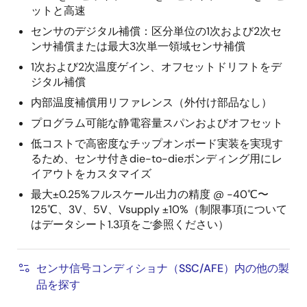
ットと高速
センサのデジタル補償：区分単位の1次および2次セ
ンサ補償または最大3次単一領域センサ補償
1次および2次温度ゲイン、オフセットドリフトをデ
ジタル補償
内部温度補償用リファレンス（外付け部品なし）
プログラム可能な静電容量スパンおよびオフセット
低コストで高密度なチップオンボード実装を実現す
るため、センサ付きdie-to-dieボンディング用にレ
イアウトをカスタマイズ
最大±0.25%フルスケール出力の精度 @ -40℃〜
125℃、3V、5V、Vsupply ±10%（制限事項について
はデータシート1.3項をご参照ください）
センサ信号コンディショナ（SSC/AFE）内の他の製
品を探す