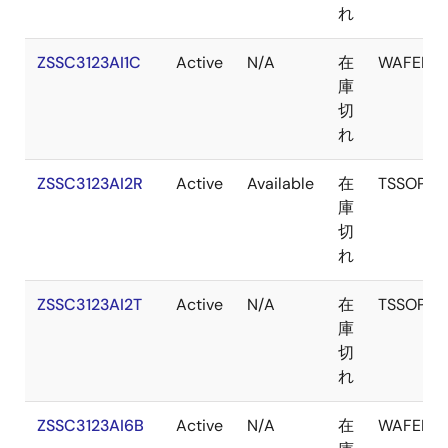
れ
ZSSC3123AI1C
Active
N/A
在
WAFER
庫
切
れ
ZSSC3123AI2R
Active
Available
在
TSSOP
庫
切
れ
ZSSC3123AI2T
Active
N/A
在
TSSOP
庫
切
れ
ZSSC3123AI6B
Active
N/A
在
WAFER