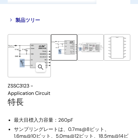
Close
Open
製品ツリー
product
product
tree
tree
menu
menu
ZSSC3123 -
Application Circuit
特長
最大目標入力容量：260pF
サンプリングレートは、0.7ms@8ビット、
1.6ms@10ビット、5.0ms@12ビット、18.5ms@14ビ