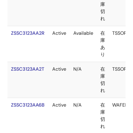
庫
切
れ
ZSSC3123AA2R
Active
Available
在
TSSOP
庫
あ
り
ZSSC3123AA2T
Active
N/A
在
TSSOP
庫
切
れ
ZSSC3123AA6B
Active
N/A
在
WAFER
庫
切
れ