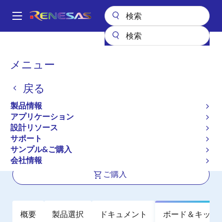
メ
イ
A
ン
Main
コ
全製品リスト
センサ製品
センサ信号コンディショナ（SSC/AFE）
navigation
ン
ZSSC3123
パ
メニュー
テ
ン
ZSSC3123
ン
戻る
ツ
く
アクティブ
に
ず
製品情報
デジタル出力付き静電容量センサ信号
移
アプリケーション
動
コンディショナ
設計リソース
サポート
サンプル&ご購入
データシート
会社情報
ご購入
概要
製品選択
ドキュメント
ボード＆キット