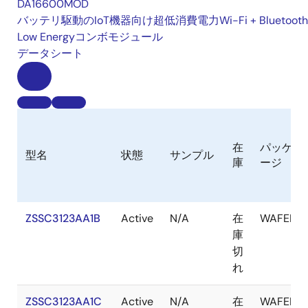
DA16600MOD
バッテリ駆動のIoT機器向け超低消費電力Wi-Fi + Bluetooth
Low Energyコンボモジュール
データシート
在
パッケ
型名
状態
サンプル
庫
ージ
ZSSC3123AA1B
Active
N/A
在
WAFER
庫
切
れ
ZSSC3123AA1C
Active
N/A
在
WAFER