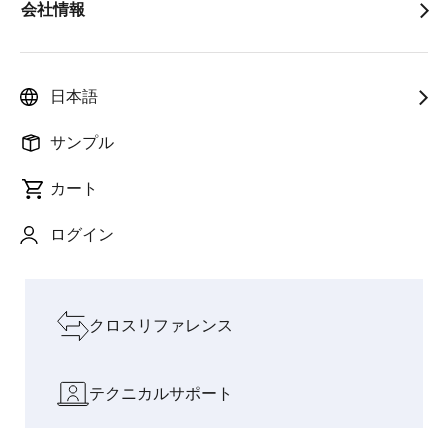
会社情報
人と社会を支
フィジ
インテリジェンスが料
AIと現実
pause
えるイノベー
カルAI
理を変える：CUCKOO
世界をつ
ションで成長
の時代
のAI搭載IHクッキング
なぐ架け
を加速
へ
ヒーター
橋
日本語
設計リソースを見る
サンプル
カート
ソフトウェアとツール
ログイン
ボードとキット
クロスリファレンス
テクニカルサポート