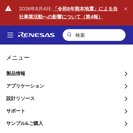
メ
warning
2026年8月4日:
「令和8年熊本地震」による当
イ
社事業活動への影響について（第4報）
ン
コ
ン
A
テ
Main
ン
ツ
navigation
メニュー
に
移
製品情報
動
フィジカルAIの時代へ
アプリケーション
arrow_back_ios_new
arrow_forward_ios
詳しくはこちら
設計リソース
サポート
サンプル&ご購入