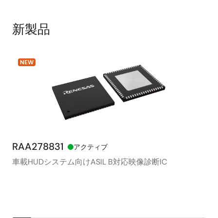
新製品
NEW
RAA278831
RX
アクティブ
車載HUDシステム向けASIL B対応映像診断IC
モ
シ