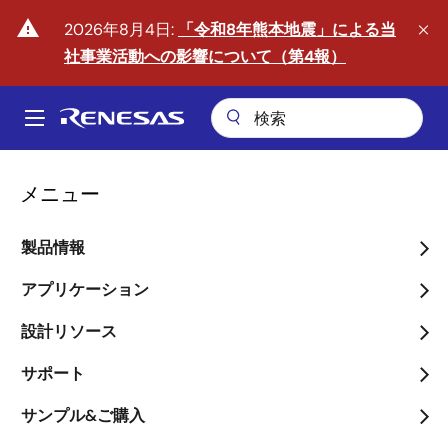
メ
warning
2026年8月4日:
「令和8年熊本地震」による当
イ
社事業活動への影響について（第4報）
ン
コ
ン
A
テ
Main
ン
ツ
navigation
メニュー
に
移
製品情報
動
フィジカルAIの時代へ
アプリケーション
arrow_back_ios_new
arrow_forward_ios
詳しくはこちら
設計リソース
サポート
サンプル&ご購入