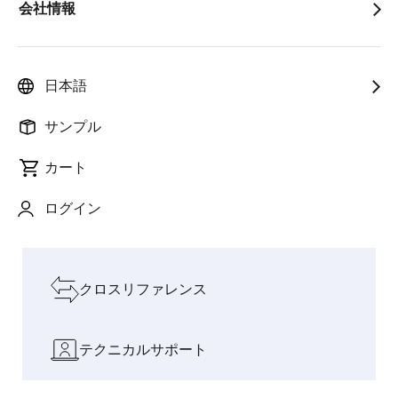
会社情報
人と社会を支
フィジ
インテリジェンスが料
AIと現実
pause
えるイノベー
カルAI
理を変える：CUCKOO
世界をつ
ションで成長
の時代
のAI搭載IHクッキング
なぐ架け
を加速
へ
ヒーター
橋
日本語
設計リソースを見る
サンプル
カート
ソフトウェアとツール
ログイン
ボードとキット
クロスリファレンス
テクニカルサポート