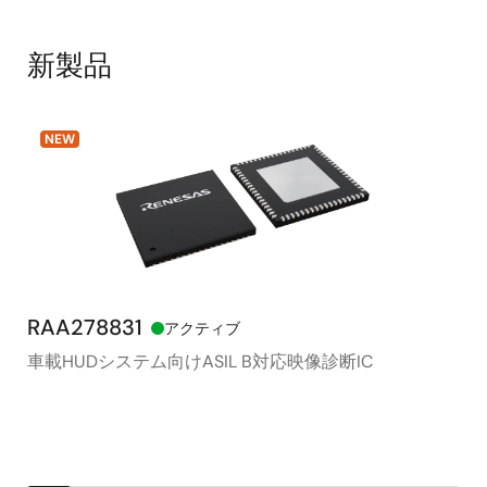
新製品
NEW
RAA278831
RX
アクティブ
車載HUDシステム向けASIL B対応映像診断IC
モ
シ