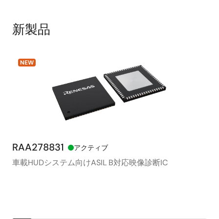
新製品
NEW
RAA278831
RX
アクティブ
車載HUDシステム向けASIL B対応映像診断IC
モ
シ