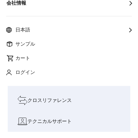
会社情報
人と社会を支
フィジ
インテリジェンスが料
AIと現実
pause
えるイノベー
カルAI
理を変える：CUCKOO
世界をつ
ションで成長
の時代
のAI搭載IHクッキング
なぐ架け
を加速
へ
ヒーター
橋
日本語
設計リソースを見る
サンプル
カート
ソフトウェアとツール
ログイン
ボードとキット
クロスリファレンス
テクニカルサポート