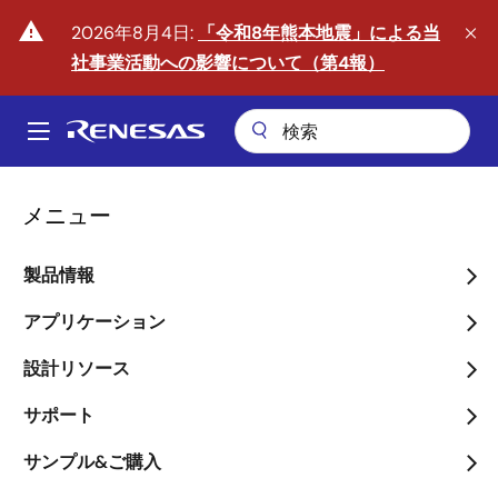
メ
warning
2026年8月4日:
「令和8年熊本地震」による当
イ
社事業活動への影響について（第4報）
ン
コ
ン
A
テ
Main
ン
ツ
navigation
メニュー
に
移
製品情報
動
フィジカルAIの時代へ
アプリケーション
arrow_back_ios_new
arrow_forward_ios
詳しくはこちら
設計リソース
サポート
サンプル&ご購入