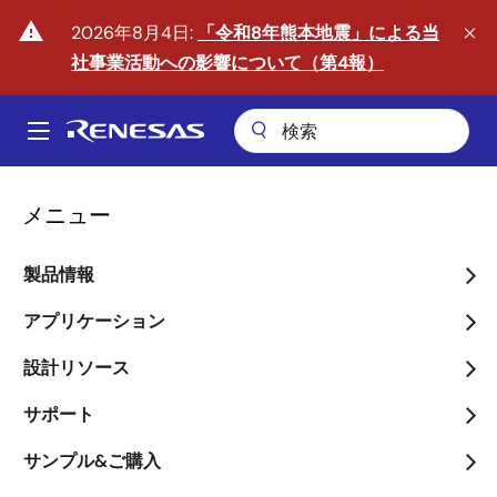
メ
warning
2026年8月4日:
「令和8年熊本地震」による当
イ
社事業活動への影響について（第4報）
ン
コ
ン
A
テ
Main
ン
ツ
navigation
メニュー
に
移
製品情報
動
フィジカルAIの時代へ
アプリケーション
arrow_back_ios_new
arrow_forward_ios
詳しくはこちら
設計リソース
サポート
サンプル&ご購入