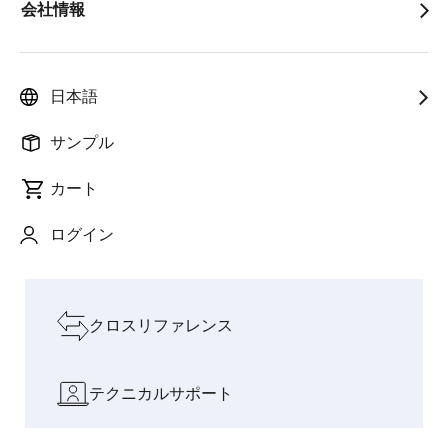
会社情報
人と社会を支
フィジ
インテリジェンスが料
AIと現実
pause
えるイノベー
カルAI
理を変える：CUCKOO
世界をつ
ションで成長
の時代
のAI搭載IHクッキング
なぐ架け
を加速
へ
ヒーター
橋
日本語
設計リソースを見る
サンプル
カート
ソフトウェアとツール
ログイン
ボードとキット
クロスリファレンス
テクニカルサポート