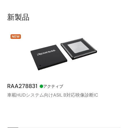
新製品
NEW
RAA278831
RX
アクティブ
車載HUDシステム向けASIL B対応映像診断IC
モ
シ