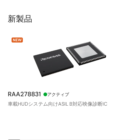
新製品
NEW
RAA278831
RX
アクティブ
車載HUDシステム向けASIL B対応映像診断IC
モ
シ