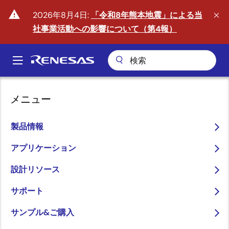
メ
warning
2026年8月4日:
「令和8年熊本地震」による当
イ
社事業活動への影響について（第4報）
ン
コ
ン
A
テ
Main
ン
ツ
navigation
メニュー
に
移
製品情報
動
フィジカルAIの時代へ
アプリケーション
arrow_back_ios_new
arrow_forward_ios
詳しくはこちら
設計リソース
サポート
サンプル&ご購入