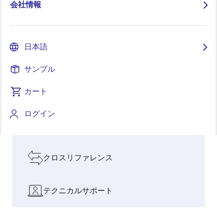
会社情報
人と社会を支
フィジ
インテリジェンスが料
AIと現実
pause
えるイノベー
カルAI
理を変える：CUCKOO
世界をつ
ションで成長
の時代
のAI搭載IHクッキング
なぐ架け
を加速
へ
ヒーター
橋
日本語
設計リソースを見る
サンプル
カート
ソフトウェアとツール
ログイン
ボードとキット
クロスリファレンス
テクニカルサポート