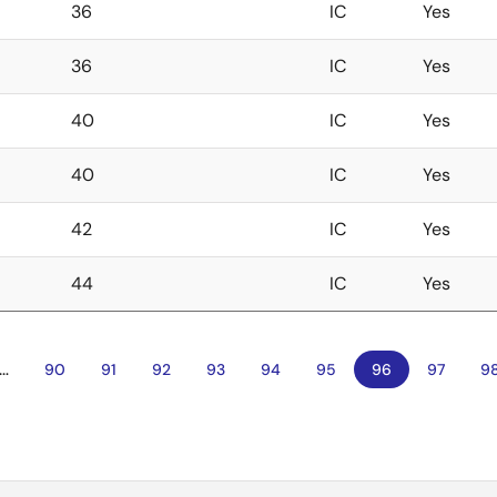
36
IC
Yes
36
IC
Yes
40
IC
Yes
40
IC
Yes
42
IC
Yes
44
IC
Yes
…
ペ
90
ペ
91
ペ
92
ペ
93
ペ
94
ペ
95
カ
96
ペ
97
ペ
9
ー
ー
ー
ー
ー
ー
レ
ー
ー
ジ
ジ
ジ
ジ
ジ
ジ
ン
ジ
ジ
ト
ペ
ー
ジ