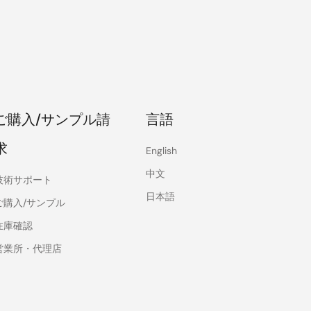
ご購入/サンプル請
言語
求
English
中文
技術サポート
日本語
ご購入/サンプル
在庫確認
営業所・代理店