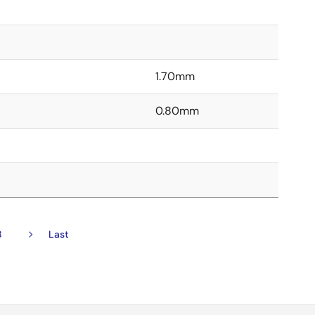
1.70mm
0.80mm
8
次
最
Last
ペ
終
ー
ペ
ジ
ー
ジ