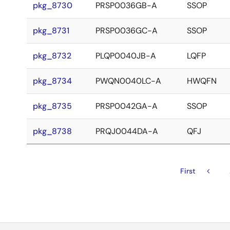
pkg_8730
PRSP0036GB-A
SSOP
pkg_8731
PRSP0036GC-A
SSOP
pkg_8732
PLQP0040JB-A
LQFP
pkg_8734
PWQN0040LC-A
HWQFN
pkg_8735
PRSP0042GA-A
SSOP
pkg_8738
PRQJ0044DA-A
QFJ
先
First
前
ペ
頭
ペ
ー
ペ
ー
ー
ジ
ジ
ジ
送