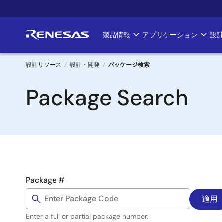
メ
イ
ン
製品情報
アプリケーション
設
Main
コ
ン
navigation
テ
設計リソース
設計・開発
パッケージ検索
ン
パ
Package Search
ツ
に
ン
移
く
動
ず
Package #
Enter a full or partial package number.