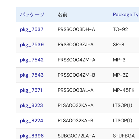
パッケージ
名前
Package T
pkg_7537
PRSS0003DH-A
TO-92
pkg_7539
PRSS0003ZJ-A
SP-8
pkg_7542
PRSS0004ZM-A
MP-3
pkg_7543
PRSS0004ZM-B
MP-3Z
pkg_7571
PRSS0003AL-A
MP-45FK
pkg_8223
PLSA0032KA-A
LTSOP(1)
pkg_8224
PLSA0032KA-B
LTSOP(1)
pkg_8396
SUBG0072LA-A
S-UFBGA