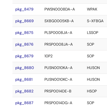
pkg_8479
PWSN0008DA-A
WPAK
pkg_8669
SXBG0005KB-A
S-XFBGA
pkg_8675
PLSP0008JA-A
LSSOP
pkg_8676
PRSP0008JA-A
SOP
pkg_8679
10P2
SOP
pkg_8680
PUSN0010KA-A
HUSON
pkg_8681
PUSN0010KC-A
HUSON
pkg_8682
PRSP0014DE-B
HSOP
pkg_8687
PRSP0014DG-A
SOP