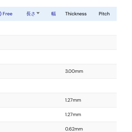
) Free
長さ
昇
幅
Thickness
Pitch
順
で
並
び
替
え
3.00mm
1.27mm
1.27mm
0.62mm