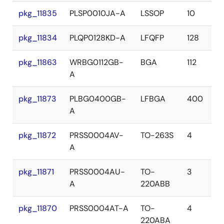
pkg_11835
PLSP0010JA-A
LSSOP
10
pkg_11834
PLQP0128KD-A
LFQFP
128
pkg_11863
WRBG0112GB-
BGA
112
A
pkg_11873
PLBG0400GB-
LFBGA
400
A
pkg_11872
PRSS0004AV-
TO-263S
4
A
pkg_11871
PRSS0004AU-
TO-
3
A
220ABB
pkg_11870
PRSS0004AT-A
TO-
4
220ABA