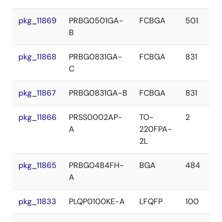
pkg_11869
PRBG0501GA-
FCBGA
501
B
pkg_11868
PRBG0831GA-
FCBGA
831
C
pkg_11867
PRBG0831GA-B
FCBGA
831
pkg_11866
PRSS0002AP-
TO-
2
A
220FPA-
2L
pkg_11865
PRBG0484FH-
BGA
484
A
pkg_11833
PLQP0100KE-A
LFQFP
100