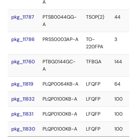
A
pkg_11787
PTSB0044GG-
TSOP(2)
44
A
pkg_11786
PRSS0003AP-A
TO-
3
220FPA
pkg_11760
PTBG0144GC-
TFBGA
144
A
pkg_11819
PLQP0064KB-A
LFQFP
64
pkg_11832
PLQP0100KB-A
LFQFP
100
pkg_11831
PLQP0100KB-A
LFQFP
100
pkg_11830
PLQP0100KB-A
LFQFP
100