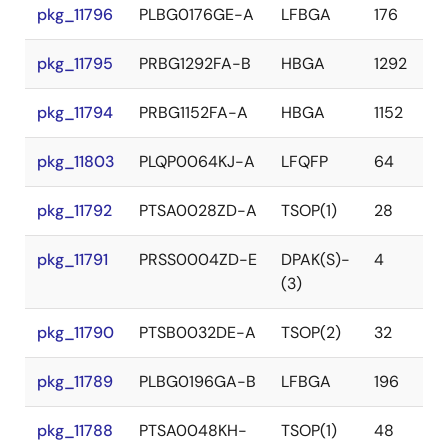
pkg_11796
PLBG0176GE-A
LFBGA
176
pkg_11795
PRBG1292FA-B
HBGA
1292
pkg_11794
PRBG1152FA-A
HBGA
1152
pkg_11803
PLQP0064KJ-A
LFQFP
64
pkg_11792
PTSA0028ZD-A
TSOP(1)
28
pkg_11791
PRSS0004ZD-E
DPAK(S)-
4
(3)
pkg_11790
PTSB0032DE-A
TSOP(2)
32
pkg_11789
PLBG0196GA-B
LFBGA
196
pkg_11788
PTSA0048KH-
TSOP(1)
48