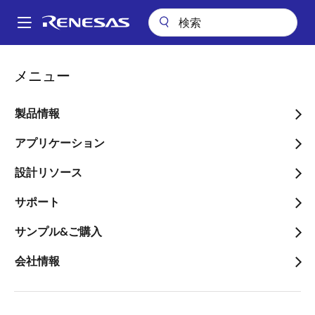
メ
イ
A
ン
Main
コ
設計リソース
設計・開発
パッケージ検索
navigation
メニュー
ン
パ
Package Search
テ
ン
ン
製品情報
ツ
く
に
アプリケーション
ず
移
設計リソース
動
Package #
サポート
サンプル&ご購入
Enter a full or partial package number.
会社情報