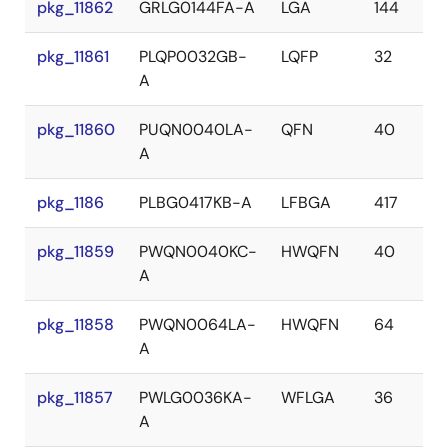
pkg_11862
GRLG0144FA-A
LGA
144
pkg_11861
PLQP0032GB-
LQFP
32
A
pkg_11860
PUQN0040LA-
QFN
40
A
pkg_1186
PLBG0417KB-A
LFBGA
417
pkg_11859
PWQN0040KC-
HWQFN
40
A
pkg_11858
PWQN0064LA-
HWQFN
64
A
pkg_11857
PWLG0036KA-
WFLGA
36
A