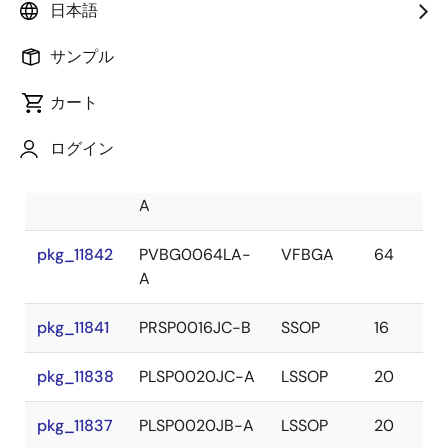
日本語
パッケー
Package
Lead
名前
ジ
Type
Count
サンプル
カート
pkg_11844
PWLG0025KA-
WFLGA
25
A
ログイン
pkg_11843
PVLG0085JA-
VFLGA
85
A
pkg_11842
PVBG0064LA-
VFBGA
64
A
pkg_11841
PRSP0016JC-B
SSOP
16
pkg_11838
PLSP0020JC-A
LSSOP
20
pkg_11837
PLSP0020JB-A
LSSOP
20