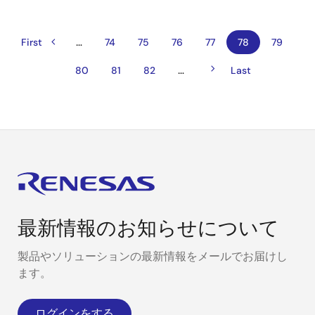
…
前
ペ
先
First
ペ
74
ペ
75
ペ
76
ペ
77
カ
78
ペ
79
ペ
頭
ー
ー
ー
ー
レ
ー
ー
ー
ペ
ジ
ジ
ジ
ジ
ン
ジ
次
…
ペ
80
ペ
81
ペ
82
最
Last
ジ
ジ
ー
ト
ペ
ー
ー
ー
終
ジ
ペ
ー
ジ
ジ
ジ
ペ
送
ー
ジ
ー
り
ジ
ジ
最新情報のお知らせについて
製品やソリューションの最新情報をメールでお届けし
ます。
ログインをする