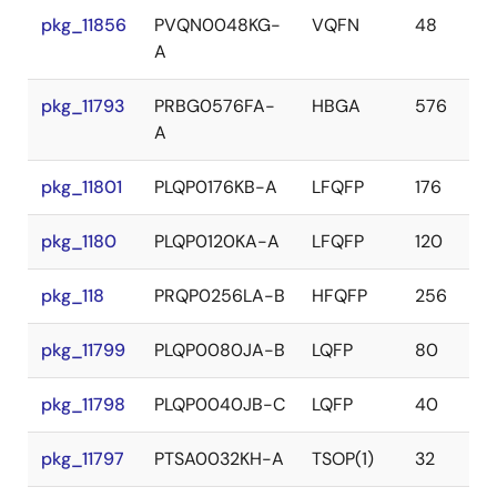
pkg_11856
PVQN0048KG-
VQFN
48
A
pkg_11793
PRBG0576FA-
HBGA
576
A
pkg_11801
PLQP0176KB-A
LFQFP
176
pkg_1180
PLQP0120KA-A
LFQFP
120
pkg_118
PRQP0256LA-B
HFQFP
256
pkg_11799
PLQP0080JA-B
LQFP
80
pkg_11798
PLQP0040JB-C
LQFP
40
pkg_11797
PTSA0032KH-A
TSOP(1)
32