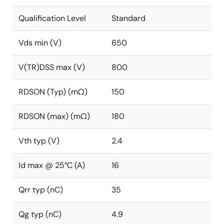
Qualification Level
Standard
Vds min (V)
650
V(TR)DSS max (V)
800
RDSON (Typ) (mΩ)
150
RDSON (max) (mΩ)
180
Vth typ (V)
2.4
Id max @ 25°C (A)
16
Qrr typ (nC)
35
Qg typ (nC)
4.9