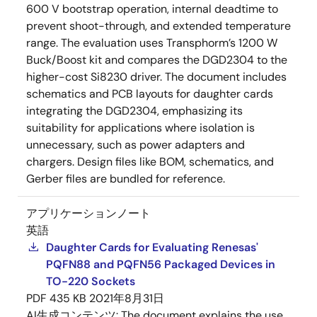
600 V bootstrap operation, internal deadtime to
prevent shoot-through, and extended temperature
range. The evaluation uses Transphorm’s 1200 W
Buck/Boost kit and compares the DGD2304 to the
higher-cost Si8230 driver. The document includes
schematics and PCB layouts for daughter cards
integrating the DGD2304, emphasizing its
suitability for applications where isolation is
unnecessary, such as power adapters and
chargers. Design files like BOM, schematics, and
Gerber files are bundled for reference.
アプリケーションノート
英語
Daughter Cards for Evaluating Renesas'
PQFN88 and PQFN56 Packaged Devices in
TO-220 Sockets
PDF
435 KB
2021年8月31日
AI生成コンテンツ:
The document explains the use