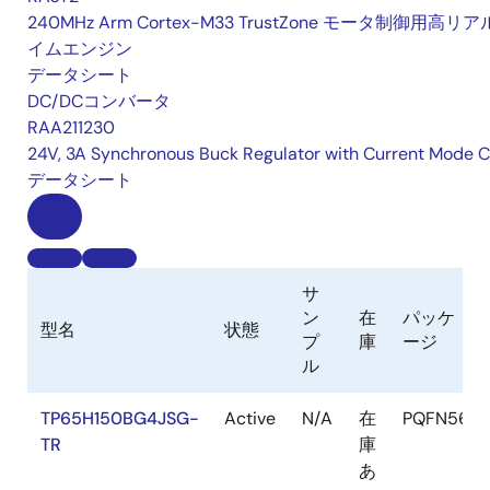
240MHz Arm Cortex-M33 TrustZone モータ制御用高リ
イムエンジン
データシート
DC/DCコンバータ
RAA211230
24V, 3A Synchronous Buck Regulator with Current Mode 
データシート
サ
ン
在
パッケ
型名
状態
プ
庫
ージ
ル
TP65H150BG4JSG-
Active
N/A
在
PQFN56
TR
庫
あ