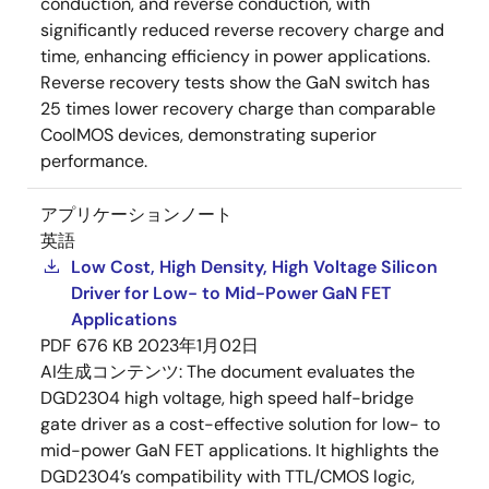
conduction, and reverse conduction, with
significantly reduced reverse recovery charge and
time, enhancing efficiency in power applications.
Reverse recovery tests show the GaN switch has
25 times lower recovery charge than comparable
CoolMOS devices, demonstrating superior
performance.
アプリケーションノート
英語
Low Cost, High Density, High Voltage Silicon
Driver for Low- to Mid-Power GaN FET
Applications
PDF
676 KB
2023年1月02日
AI生成コンテンツ:
The document evaluates the
DGD2304 high voltage, high speed half-bridge
gate driver as a cost-effective solution for low- to
mid-power GaN FET applications. It highlights the
DGD2304’s compatibility with TTL/CMOS logic,