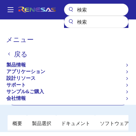
メ
イ
A
ン
Main
コ
全製品リスト
パワーディスクリート
GaNパワーディスクリート
navigation
ン
TP65H150BG4JSG
パ
メニュー
テ
ン
TP65H150BG4JSG
ン
戻る
ツ
く
アクティブ
に
ず
製品情報
650V 150mΩ, PQFN56, SuperGaN FET
移
アプリケーション
動
設計リソース
サポート
データシート
サンプル&ご購入
会社情報
ご購入
概要
製品選択
ドキュメント
ソフトウェア／