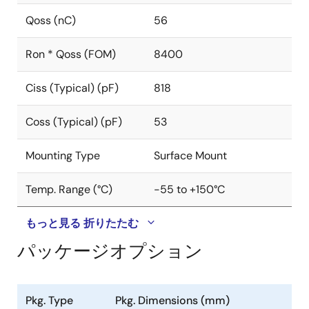
Qoss (nC)
56
Ron * Qoss (FOM)
8400
Ciss (Typical) (pF)
818
Coss (Typical) (pF)
53
Mounting Type
Surface Mount
Temp. Range (°C)
-55 to +150°C
もっと見る
折りたたむ
パッケージオプション
Pkg. Type
Pkg. Dimensions (mm)