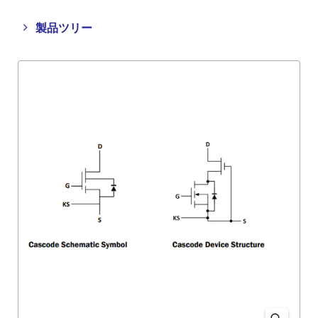
Close
Open
製品ツリー
product
product
tree
tree
menu
menu