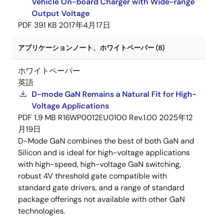
Vehicle On-board Charger with Wide-range
Output Voltage
PDF
391 KB
2017年4月17日
アプリケーションノート、ホワイトペーパー (8)
ホワイトペーパー
英語
D-mode GaN Remains a Natural Fit for High-
Voltage Applications
PDF
1.9 MB
R16WP0012EU0100 Rev.1.00
2025年12
月19日
D-Mode GaN combines the best of both GaN and
Silicon and is ideal for high-voltage applications
with high-speed, high-voltage GaN switching,
robust 4V threshold gate compatible with
standard gate drivers, and a range of standard
package offerings not available with other GaN
technologies.