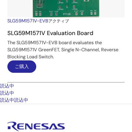
SLG59M1571V-EVB
アクティブ
SLG59M1571V Evaluation Board
The SLG59M1571V-EVB board evaluates the
SLG59M1571V GreenFET, Single N-Channel, Reverse
Blocking Load Switch.
ご購入
読込中
読込中
読込中
読込中