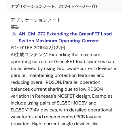
アプリケーションノート、ホワイトペーパー (1)
アプリケーションノート
英語
AN-CM-272 Extending the GreenFET Load
Switch Maximum Operating Current
PDF
911 KB
2019年2月22日
AI生成コンテンツ:
Extending the maximum
operating current of GreenFET load switches can
be achieved by using two lower-current devices in
parallel, maintaining protection features and
reducing overall RDSON. Parallel operation
balances current sharing due to low RDSON
variation in Renesas's MOSFET design. Examples
include using pairs of SLG59H1006V and
SLG59M1714V devices, with detailed operational
waveforms and recommended PCB layouts
provided. High-current single devices like