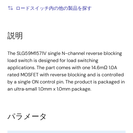
ロードスイッチ内の他の製品を探す
説明
The SLG59M1571V single N-channel reverse blocking
load switch is designed for load switching
applications. The part comes with one 14.6mΩ 1.0A
rated MOSFET with reverse blocking and is controlled
by a single ON control pin. The product is packaged in
an ultra‑small 1.0mm x 1.0mm package.
パラメータ