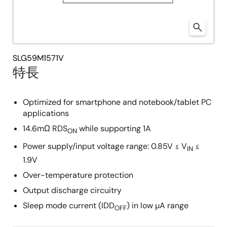
SLG59M1571V
特長
Optimized for smartphone and notebook/tablet PC
applications
14.6mΩ RDS
while supporting 1A
ON
Power supply/input voltage range: 0.85V ≤ V
≤
IN
1.9V
Over-temperature protection
Output discharge circuitry
Sleep mode current (IDD
) in low µA range
OFF