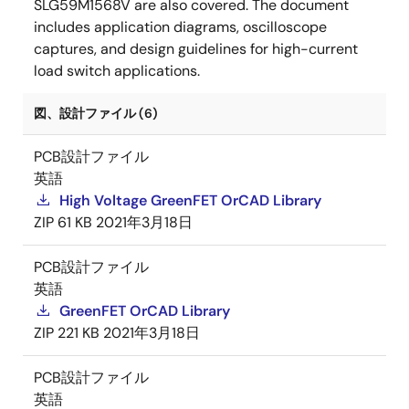
SLG59M1568V are also covered. The document
includes application diagrams, oscilloscope
captures, and design guidelines for high-current
load switch applications.
図、設計ファイル (6)
PCB設計ファイル
英語
High Voltage GreenFET OrCAD Library
ZIP
61 KB
2021年3月18日
PCB設計ファイル
英語
GreenFET OrCAD Library
ZIP
221 KB
2021年3月18日
PCB設計ファイル
英語