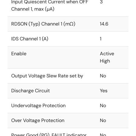
Input Quiescent Current when OFF
3
Channel 1, max (µA)
RDSON (Typ) Channel 1 (mΩ)
14.6
IDS Channel 1 (A)
1
Enable
Active
High
Output Voltage Slew Rate set by
No
Discharge Circuit
Yes
Undervoltage Protection
No
Over Voltage Protection
No
Power Good (PG), FAULT indicator
No