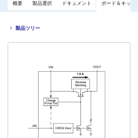
概要
製品選択
ドキュメント
ボード＆キット
Close
Open
製品ツリー
product
product
tree
tree
menu
menu