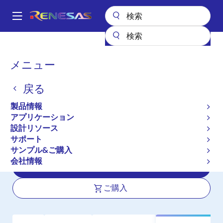
メ
イ
A
ン
Main
コ
全製品リスト
パワー & パワーマネジメント
電源周辺デバイス
navigation
ン
ロードスイッチ
SLG59M1571V
パ
メニュー
テ
ン
SLG59M1571V
ン
戻る
ツ
く
アクティブ
に
ず
製品情報
1.9V, 14.6mΩ, 1A Load Switch with
移
アプリケーション
動
Discharge and Reverse Current
設計リソース
Blocking
サポート
サンプル&ご購入
会社情報
データシート
ご購入