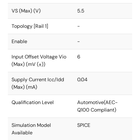
VS (Max) (V)
5.5
Topology [Rail 1]
-
Enable
-
Input Offset Voltage Vio
6
(Max) (mV (±))
Supply Current Icc/Idd
0.04
(Max) (mA)
Qualification Level
Automotive(AEC-
Q100 Compliant)
Simulation Model
SPICE
Available