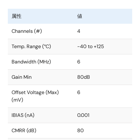
属性
値
Channels (#)
4
Temp. Range (°C)
-40 to +125
Bandwidth (MHz)
6
Gain Min
80dB
Offset Voltage (Max)
6
(mV)
IBIAS (nA)
0.001
CMRR (dB)
80