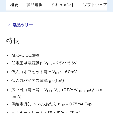
概要
製品選択
ドキュメント
ソフトウェア／
Close
Open
製品ツリー
product
product
tree
tree
特長
menu
menu
AEC-Q100準拠
低電圧単電源動作:V
= 2.5V〜5.5V
DD
低入力オフセット電圧:V
≤ ±6.0mV
IO
低入力バイアス電流
≤(1pA)
:IB
広い出力電圧範囲:V
V
+0.1V〜V
(@Io =
OUT:
SS
DD-0.1V
5mA)
供給電流(チャネルあたり):I
= 0.75mA Typ.
DD
高スルー・レート：SR = 8V/μs（Typ.）