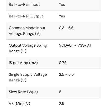
Rail-to-Rail Input
Yes
Rail-to-Rail Output
Yes
Common Mode Input
0.3 - 6.5
Voltage Range (V)
Output Voltage Swing
VDD+0.1 - VSS+0.1
Range (V)
IS per Amp (mA)
0.75
Single Supply Voltage
2.5 - 5.5
Range (V)
Slew Rate (V/µs)
8
VS (Min) (V)
2.5