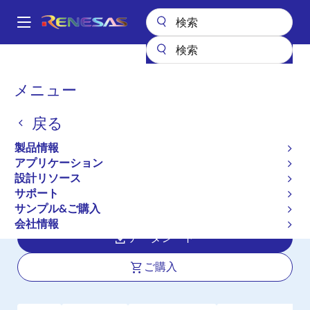
メ
イ
A
ン
Main
コ
全製品リスト
アンプ
オペアンプ
汎用オペアンプ
READ4354J
navigation
ン
パ
メニュー
READ4354J
テ
ン
ン
戻る
アクティブ
長期製品供給対象
ツ
く
に
車載グレード、高駆動性、高スルーレ
ず
製品情報
移
ート、入出力フルレンジ、CMOSクワ
アプリケーション
動
設計リソース
ッドオペアンプ、VIO ≤ ±6mV、SR =
サポート
8V/μs
サンプル&ご購入
会社情報
データシート
ご購入