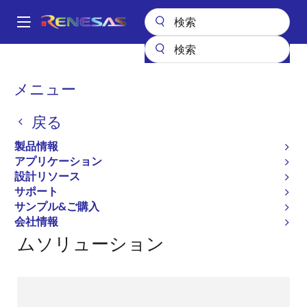
メ
イ
A
ン
Main
コ
設計リソース
パートナー
navigation
ン
Renesas Ready Partner Network (ソフトウェア)
パ
メニュー
テ
ン
Renesas Ready Partner
ン
戻る
ツ
く
Network
に
ず
製品情報
移
アプリケーション
動
設計リソース
サポート
サンプル&ご購入
ルネサスのパートナエコシステ
会社情報
ムソリューション