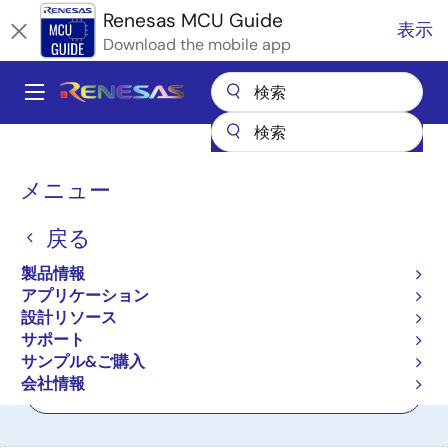
メ
Renesas MCU Guide
表示
イ
Download the mobile app
ン
コ
A
ン
Main
テ
全製品リスト
マイクロコントローラとマイクロプロセッサ
ン
navigation
RA Arm Cortex-M MCU
パ
ツ
メニュー
に
ン
RAファミリ：Arm®
移
戻る
く
Cortex®-Mコアを搭載した
動
ず
製品情報
32ビットMCU
アプリケーション
設計リソース
サポート
プロダクトセレクタ
サンプル&ご購入
会社情報
クロスリファレンス