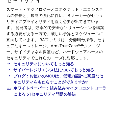
セキュリティ
セ
スマート・テクノロジーとコネクテッド・エコシステ
キ
ムの伸長と、規制の強化に伴い、各メーカーがセキュ
ュ
リティにプライオリティを置く必要が出てきていま
リ
す。 開発者は、効率的で安全なソリューションを構築
テ
する必要がある一方で、厳しい予算とスケジュールに
ィ
直面しています。 RAファミリは、分離暗号操作、セキ
ュアなキーストレージ、Arm TrustZone®テクノロジ
ー、サイドチャネル保護など、ハードウェアベースの
セキュリティでこれらのニーズに対応します。
セキュリティについてもっと知る
サイバーレジリエンス法についてもっと知る
ブログ：お使いのMCUは、低電力設計に高度なセ
キュリティをもたらすことができますか?
ホワイトペーパー：組み込みマイクロコントローラ
によるIoTセキュリティ問題の解決