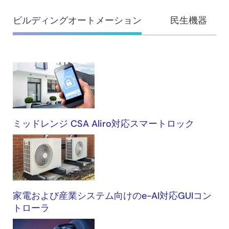
ビルディングオートメーション
民生機器
ビ
ル
デ
ィ
ミッドレンジ CSA Aliro対応スマートロック
ン
グ
オ
ー
ト
家電および産業システム向けのe-AI対応GUIコン
メ
トローラ
ー
シ