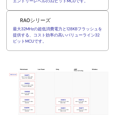
エントリーレベルの32ビットMCUです。
RA0シリーズ
最大32MHzの超低消費電力と128KBフラッシュを
提供する、コスト効率の高いバリューライン32
ビットMCUです。
Mainstream
Low Power
Entry
ASSP
Wireless
Motor & Analog
RA8 Series
RA8P1
1GHz Cortex-M85, M33
Ethos-U55, 1MB/2MB
RA8D2
1GHz Cortex-M85, CM33
Graphics, 1MB/2MB
RA8M2
1GHz Cortex-M85, CM33
1MB/2MB
RA8D1
RA8E2
RA8T2
480MHz Cortex-M85
480MHz Cortex-M85
1GHz Cortex-M85, M33
1MB/2MB
1MB/672KB
1MB/2MB
RA8M1
RA8E1
RA8T1
480MHz Cortex-M85
360MHz Cortex-M85
480MHz Cortex-M85
1MB/2MB
1MB/544KB
2MB/1MB