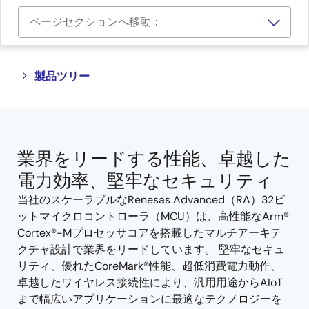
ページセクションへ移動：
Close
Open
製品ツリー
product
product
tree
tree
menu
menu
業界をリードする性能、卓越した
電力効率、堅牢なセキュリティ
当社のスケーラブルなRenesas Advanced（RA）32ビ
ットマイクロコントローラ（MCU）は、高性能なArm®
Cortex®-Mプロセッサコアを搭載したマルチアーキテ
クチャ設計で業界をリードしています。 堅牢なセキュ
リティ、優れたCoreMark®性能、超低消費電力動作、
卓越したワイヤレス接続性により、汎用用途からAIoT
まで幅広いアプリケーションに最適なテクノロジーを