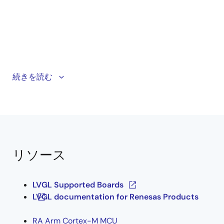
This video introduces the Light and Versatile Graphics
続きを読む
Library (LVGL) and provides an overview of the Zephyr
LVGL demo. It demonstrates the demo running on the
EK-RA8D1 evaluation kit and is designed for
beginners, making it easy to understand the basics
and see a practical example in action.
リソース
Related Resources
Evaluation Kit for RA8D1 MCU Group
LVGL Supported Boards
Renesas LVGL
LVGL documentation for Renesas Products
Renesas Zephyr
Renesas Zephyr Wiki
RA Arm Cortex-M MCU