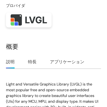
プロバイダ
概要
概
説明
特長
アプリケーション
要
Light and Versatile Graphics Library (LVGL) is the
説
most popular free and open-source embedded
明
graphics library to create beautiful user interfaces
(UIs) for any MCU, MPU, and display type. It makes UI