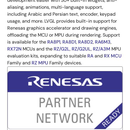
development easier with 30+ built-in widgets, anti-
aliasing, animations, multi-language support,
including Arabic and Persian text, encoder, keypad
usage, and more. LVGL provides built-in support for
Renesas graphics accelerator and drawing engines,
offloading the MCU or MPU during rendering. Support
is available for the
RA8P1
,
RA8D1
,
RA8D2
,
RA6M3
,
RX72N
MCUs and the
RZ/G2L
,
RZ/G2UL
,
RZ/A3M
MPU
evaluation kits, expanding to suitable
RA
and
RX MCU
Family and
RZ MPU
Family devices.