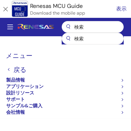
メ
Renesas MCU Guide
表示
イ
Download the mobile app
ン
コ
A
ン
Main
テ
全製品リスト
マイクロコントローラとマイクロプロセッサ
ン
navigation
RA Arm Cortex-M MCU
パ
ツ
メニュー
RAファミリのパートナエコシステムソリューション
に
LVGL Embedded UI Library
ン
移
戻る
く
LVGL Embedded UI Library
動
ず
製品情報
アプリケーション
設計リソース
サポート
サンプル&ご購入
ページセクションへ移動：
会社情報