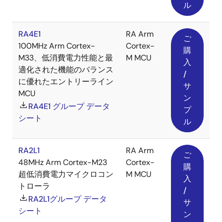
ル
RA4E1
RA Arm
ご
100MHz Arm Cortex-
Cortex-
購
M33、低消費電力性能と最
M MCU
入
適化された機能のバランス
/
に優れたエントリーライン
サ
MCU
ン
RA4E1 グループ データ
プ
シート
ル
RA2L1
RA Arm
ご
48MHz Arm Cortex-M23
Cortex-
購
超低消費電力マイクロコン
M MCU
入
トローラ
/
RA2L1グループ データ
サ
シート
ン