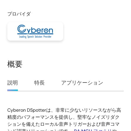
プロバイダ
概要
概
説明
特長
アプリケーション
要
Cyberon DSpotterは、非常に少ないリソースながら高
説
精度のパフォーマンスを提供し、堅牢なノイズリダク
明
ションを備えたローカル音声トリガーおよび音声コマ