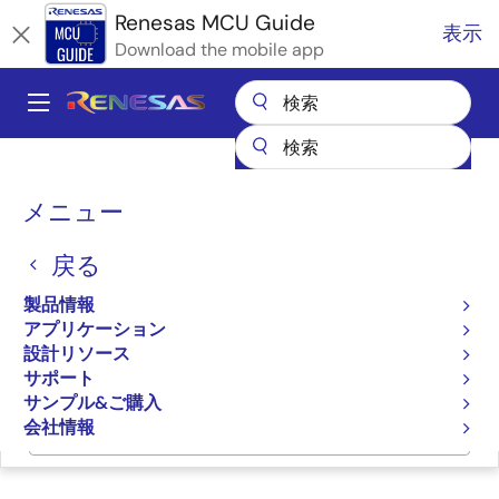
メ
Renesas MCU Guide
表示
イ
Download the mobile app
ン
コ
A
ン
Main
テ
全製品リスト
マイクロコントローラとマイクロプロセッサ
ン
navigation
RA Arm Cortex-M MCU
パ
ツ
メニュー
RAファミリのパートナエコシステムソリューション
に
Cyberon DSpotter
ン
移
戻る
く
Cyberon DSpotter
動
ず
製品情報
アプリケーション
Cyberon DSpotter
設計リソース
サポート
サンプル&ご購入
会社情報
ページセクションへ移動：