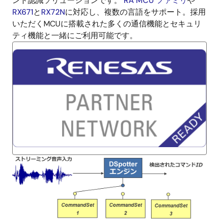
ンド認識ソリューションです。
RA MCU ファミリ
や
RX671
と
RX72N
に対応し、複数の言語をサポート。採用
いただくMCUに搭載された多くの通信機能とセキュリ
ティ機能と一緒にご利用可能です。
画
像