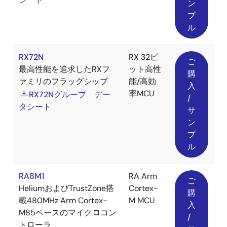
ン
プ
ル
RX72N
RX 32ビ
ご
最高性能を追求したRXフ
ット高性
購
ァミリのフラッグシップ
能/高効
入
率MCU
RX72Nグループ デー
/
タシート
サ
ン
プ
ル
RA8M1
RA Arm
ご
HeliumおよびTrustZone搭
Cortex-
購
載480MHz Arm Cortex-
M MCU
入
M85ベースのマイクロコン
/
トローラ