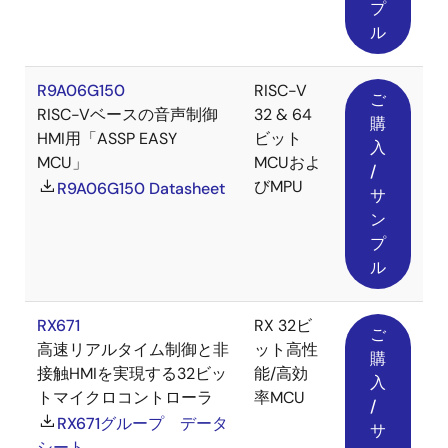
プ
ル
R9A06G150
RISC-V
ご
RISC-Vベースの音声制御
32 & 64
購
HMI用「ASSP EASY
ビット
入
MCU」
MCUおよ
/
びMPU
R9A06G150 Datasheet
サ
ン
プ
ル
RX671
RX 32ビ
ご
高速リアルタイム制御と非
ット高性
購
接触HMIを実現する32ビッ
能/高効
入
トマイクロコントローラ
率MCU
/
RX671グループ データ
サ
シート