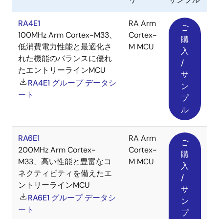
RA4E1
RA Arm
ご
100MHz Arm Cortex-M33、
Cortex-
購
低消費電力性能と最適化さ
M MCU
入
れた機能のバランスに優れ
/
たエントリーラインMCU
サ
RA4E1 グループ データシ
ン
ート
プ
ル
RA6E1
RA Arm
ご
200MHz Arm Cortex-
Cortex-
購
M33、高い性能と豊富なコ
M MCU
入
ネクティビティを備えたエ
/
ントリーラインMCU
サ
RA6E1 グループ データシ
ン
ート
プ