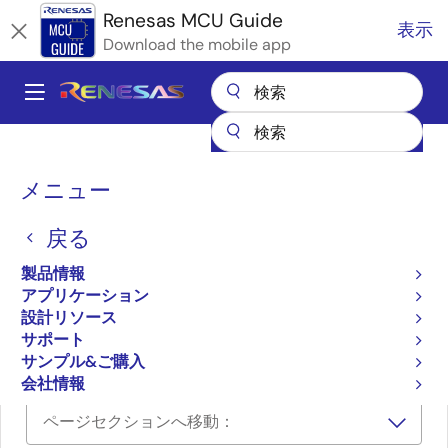
メ
Renesas MCU Guide
表示
イ
Download the mobile app
ン
コ
A
ン
Main
テ
全製品リスト
マイクロコントローラとマイクロプロセッサ
ン
navigation
RA Arm Cortex-M MCU
パ
ツ
メニュー
RAファミリのパートナエコシステムソリューション
に
Aizip Glass Break Detection
ン
移
戻る
く
Aizip Glass Break
動
ず
製品情報
Detection
アプリケーション
設計リソース
サポート
Aizip Glass Break Detection
サンプル&ご購入
会社情報
ページセクションへ移動：