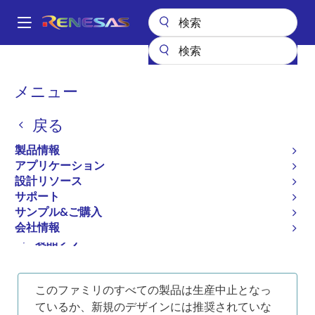
メ
イ
A
ン
Main
コ
全製品リスト
メモリ&ロジック
マルチポートメモリ
navigation
ン
バンク切替型デュアルポートRAM
パ
メニュー
プロダクトセレクタ: バンク切替可能なデュアルポートRAM
テ
ン
ン
プロダクトセレクタ: バン
戻る
ツ
く
ク切替可能なデュアルポー
に
ず
製品情報
移
アプリケーション
トRAM
動
設計リソース
サポート
サンプル&ご購入
会社情報
Close
Open
製品ツリー
product
product
tree
tree
このファミリのすべての製品は生産中止となっ
menu
menu
ているか、新規のデザインには推奨されていな