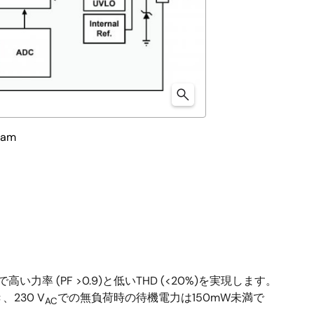
ram
率 (PF >0.9)と低いTHD (<20%)を実現します。
230 V
での無負荷時の待機電力は150mW未満で
AC