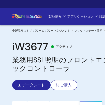
メ
イ
ン
製品情報
アプリケーション
設
Main
コ
ン
navigation
テ
全製品リスト
パワー & パワーマネジメント
ソリッドステート照明
ン
パ
ツ
iW3677
アクティブ
に
ン
移
業務用SSL照明のフロント
く
動
ックコントローラ
ず
データシート
ご購入