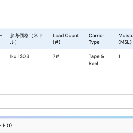
ー
参考価格（米ド
Lead Count
Carrier
Moistu
ル）
(#)
Type
(MSL)
1ku | $0.8
7#
Tape &
1
Reel
 (1)