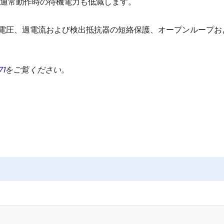
り、通常動作時の待機電力も低減します。
び低電圧、過電流および検出抵抗器の短絡保護、オープンループ
71
をご覧ください。