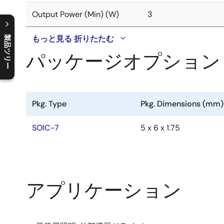
Output Power (Min) (W)
3
もっと見る
折りたたむ
製品ツリー
パッケージオプション
C
l
o
s
e
p
r
o
d
u
c
t
t
r
e
e
m
e
n
O
p
e
n
p
r
o
d
u
c
t
t
r
e
e
m
e
n
Pkg. Type
Pkg. Dimensions (mm)
SOIC-7
5 x 6 x 1.75
アプリケーション