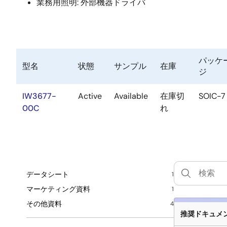
業務用照明: 外部機器ドライバ
パッケ
型名
状態
サンプル
在庫
ジ
IW3677-
Active
Available
在庫切
SOIC-7
00C
れ
データシート
1
マーケティング資料
1
その他資料
4
推奨ドキュメント