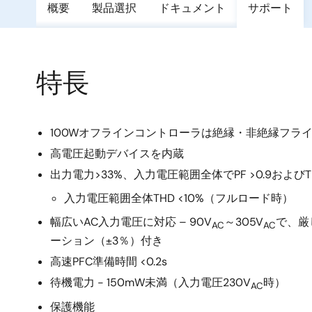
概要
製品選択
ドキュメント
サポート
特長
100Wオフラインコントローラは絶縁・非絶縁フラ
高電圧起動デバイスを内蔵
出力電力>33%、入力電圧範囲全体でPF >0.9およびTH
入力電圧範囲全体THD <10%（フルロード時）
幅広いAC入力電圧に対応 – 90V
～305V
で、厳
AC
AC
ーション（±3％）付き
高速PFC準備時間 <0.2s
待機電力 - 150mW未満（入力電圧230V
時）
AC
保護機能