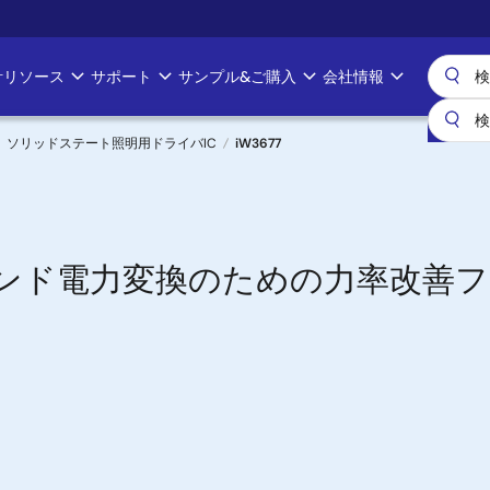
計リソース
サポート
サンプル&ご購入
会社情報
ソリッドステート照明用ドライバIC
iW3677
エンド電力変換のための力率改善