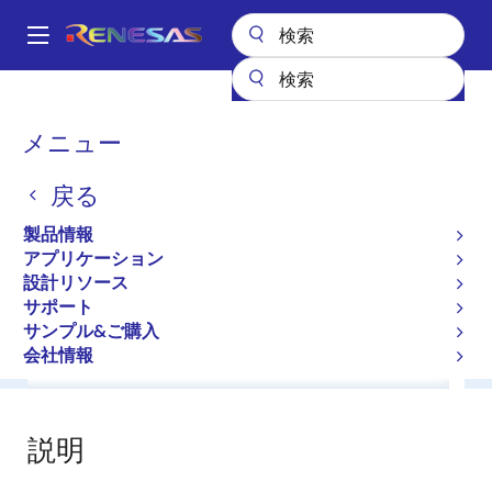
メ
イ
A
ン
Main
コ
全製品リスト
General Parts
HZS4.7NB2
navigation
ン
パ
メニュー
HZS4.7NB2
テ
ン
ン
戻る
ツ
く
Diodes for Constant Voltage
に
ず
製品情報
移
アプリケーション
データシート
動
設計リソース
サポート
サンプル&ご購入
会社情報
概要
ドキュメント
ソフトウェア／ツール
サ
説明