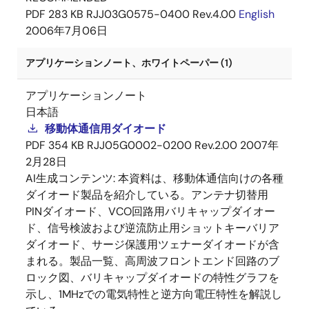
PDF
283 KB
RJJ03G0575-0400 Rev.4.00
English
2006年7月06日
アプリケーションノート、ホワイトペーパー (1)
アプリケーションノート
日本語
移動体通信用ダイオード
PDF
354 KB
RJJ05G0002-0200 Rev.2.00
2007年
2月28日
AI生成コンテンツ:
本資料は、移動体通信向けの各種
ダイオード製品を紹介している。アンテナ切替用
PINダイオード、VCO回路用バリキャップダイオー
ド、信号検波および逆流防止用ショットキーバリア
ダイオード、サージ保護用ツェナーダイオードが含
まれる。製品一覧、高周波フロントエンド回路のブ
ロック図、バリキャップダイオードの特性グラフを
示し、1MHzでの電気特性と逆方向電圧特性を解説し