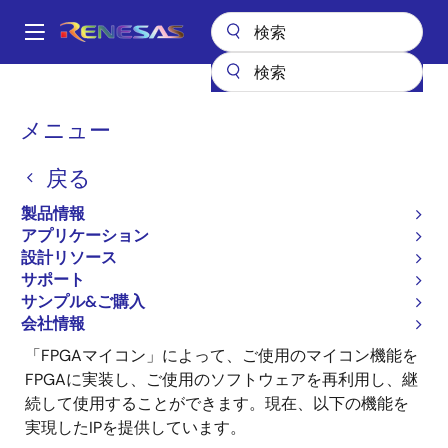
メ
イ
A
ン
Main
コ
全製品リスト
ASIC & IP
IP製品
プロセッサIPソリューション
navigation
ン
H8/H8S/H8SX IPセレクションガイド
FPGAマイコンの実現
パ
メニュー
テ
ン
FPGAマイコンの実現
ン
戻る
ツ
く
に
ず
製品情報
移
アプリケーション
動
設計リソース
サポート
マイコンの使いやすさとFPGAの柔軟性を融合した
サンプル&ご購入
FPGA実装用汎用マイコン機能IP「FPGAマイコン」を
会社情報
用意しました。
「FPGAマイコン」によって、ご使用のマイコン機能を
FPGAに実装し、ご使用のソフトウェアを再利用し、継
続して使用することができます。現在、以下の機能を
実現したIPを提供しています。