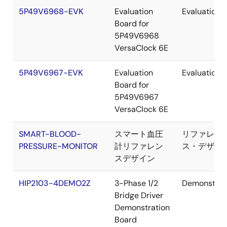
5P49V6968-EVK
Evaluation
Evaluation
Board for
5P49V6968
VersaClock 6E
5P49V6967-EVK
Evaluation
Evaluation
Board for
5P49V6967
VersaClock 6E
SMART-BLOOD-
スマート血圧
リファレン
PRESSURE-MONITOR
計リファレン
ス・デザイ
スデザイン
HIP2103-4DEMO2Z
3-Phase 1/2
Demonstrat
Bridge Driver
Demonstration
Board