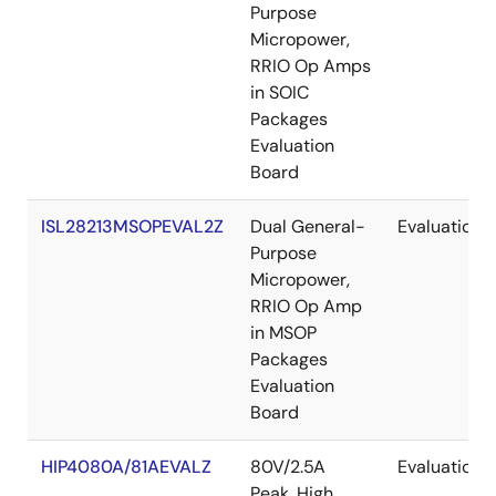
Purpose
Micropower,
RRIO Op Amps
in SOIC
Packages
Evaluation
Board
ISL28213MSOPEVAL2Z
Dual General-
Evaluation
Purpose
Micropower,
RRIO Op Amp
in MSOP
Packages
Evaluation
Board
HIP4080A/81AEVALZ
80V/2.5A
Evaluation
Peak, High