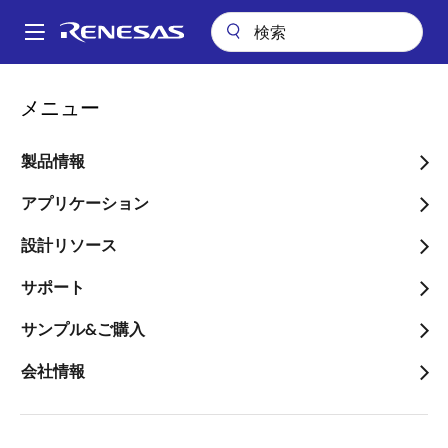
メ
イ
A
ン
Main
コ
設計リソース
設計・開発
ボード＆キット
navigation
メニュー
ン
パ
ボード&キット
テ
ン
ン
製品情報
ツ
く
に
アプリケーション
ず
移
設計リソース
動
製品番号
サポート
サンプル&ご購入
キーワード
会社情報