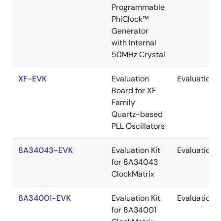
Programmable
PhiClock™
Generator
with Internal
50MHz Crystal
XF-EVK
Evaluation
Evaluation
Board for XF
Family
Quartz-based
PLL Oscillators
8A34043-EVK
Evaluation Kit
Evaluation
for 8A34043
ClockMatrix
8A34001-EVK
Evaluation Kit
Evaluation
for 8A34001