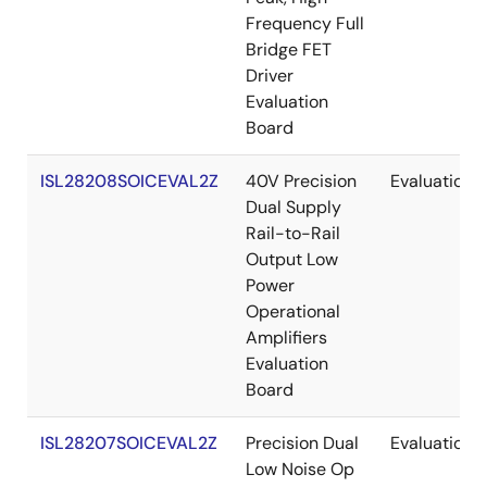
Frequency Full
Bridge FET
Driver
Evaluation
Board
ISL28208SOICEVAL2Z
40V Precision
Evaluation
Dual Supply
Rail-to-Rail
Output Low
Power
Operational
Amplifiers
Evaluation
Board
ISL28207SOICEVAL2Z
Precision Dual
Evaluation
Low Noise Op