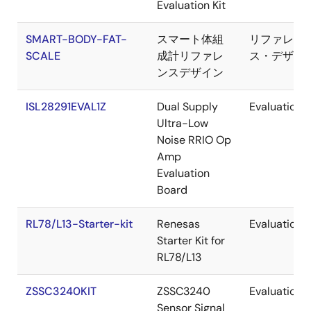
Evaluation Kit
SMART-BODY-FAT-
スマート体組
リファレン
SCALE
成計リファレ
ス・デザイ
ンスデザイン
ISL28291EVAL1Z
Dual Supply
Evaluation
Ultra-Low
Noise RRIO Op
Amp
Evaluation
Board
RL78/L13-Starter-kit
Renesas
Evaluation
Starter Kit for
RL78/L13
ZSSC3240KIT
ZSSC3240
Evaluation
Sensor Signal