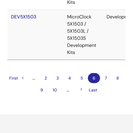
Kits
DEV5X1503
MicroClock
Developme
5X1503 /
5X1503L /
5X1503S
Development
Kits
…
前
ペ
先
First
ペ
2
ペ
3
ペ
4
ペ
5
カ
6
ペ
7
ペ
8
ペ
頭
ー
ー
ー
ー
レ
ー
ー
ー
ー
ペ
ジ
ジ
ジ
ジ
ン
ジ
ジ
次
…
ペ
9
ペ
10
最
Last
ジ
ジ
ー
ト
ペ
ー
ー
終
ジ
ペ
ー
ジ
ジ
ペ
送
ー
ジ
ー
り
ジ
ジ