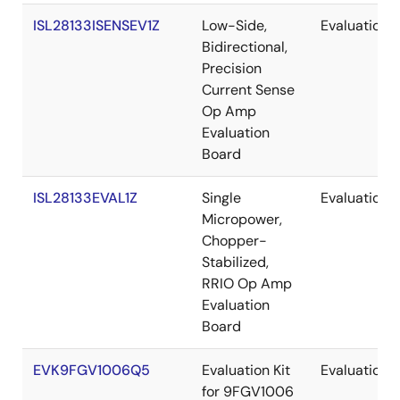
ISL28133ISENSEV1Z
Low-Side,
Evaluation
Bidirectional,
Precision
Current Sense
Op Amp
Evaluation
Board
ISL28133EVAL1Z
Single
Evaluation
Micropower,
Chopper-
Stabilized,
RRIO Op Amp
Evaluation
Board
EVK9FGV1006Q5
Evaluation Kit
Evaluation
for 9FGV1006