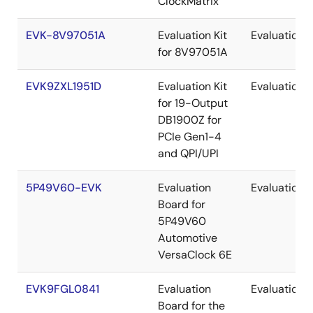
ClockMatrix
EVK-8V97051A
Evaluation Kit
Evaluation
for 8V97051A
EVK9ZXL1951D
Evaluation Kit
Evaluation
for 19-Output
DB1900Z for
PCIe Gen1-4
and QPI/UPI
5P49V60-EVK
Evaluation
Evaluation
Board for
5P49V60
Automotive
VersaClock 6E
EVK9FGL0841
Evaluation
Evaluation
Board for the