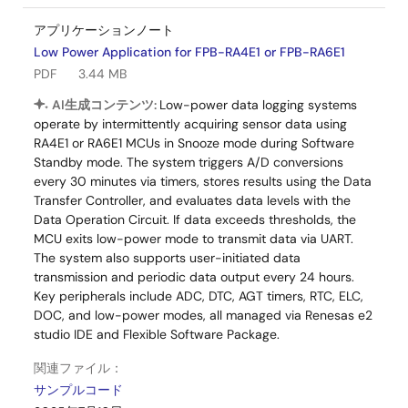
アプリケーションノート
Low Power Application for FPB-RA4E1 or FPB-RA6E1
PDF
3.44 MB
AI生成コンテンツ:
Low-power data logging systems
operate by intermittently acquiring sensor data using
RA4E1 or RA6E1 MCUs in Snooze mode during Software
Standby mode. The system triggers A/D conversions
every 30 minutes via timers, stores results using the Data
Transfer Controller, and evaluates data levels with the
Data Operation Circuit. If data exceeds thresholds, the
MCU exits low-power mode to transmit data via UART.
The system also supports user-initiated data
transmission and periodic data output every 24 hours.
Key peripherals include ADC, DTC, AGT timers, RTC, ELC,
DOC, and low-power modes, all managed via Renesas e2
studio IDE and Flexible Software Package.
関連ファイル：
サンプルコード