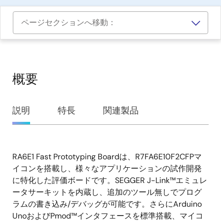
ページセクションへ移動：
概要
概
説明
特長
関連製品
要
RA6E1 Fast Prototyping Boardは、R7FA6E10F2CFPマ
説
イコンを搭載し、様々なアプリケーションの試作開発
明
に特化した評価ボードです。SEGGER J-Link™エミュレ
ータサーキットを内蔵し、追加のツール無しでプログ
ラムの書き込み/デバッグが可能です。さらにArduino
UnoおよびPmod™インタフェースを標準搭載、マイコ