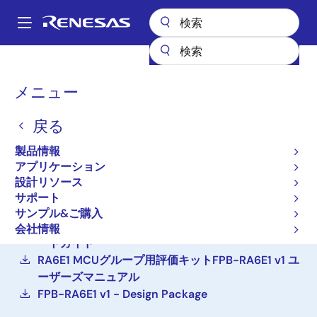
メ
イ
A
ン
Main
コ
設計リソース
ボード＆キット
FPB-RA6E1
navigation
ン
パ
メニュー
テ
RA6E1 Fast Prototyping
ン
ン
Board
戻る
ツ
く
に
ず
FPB-RA6E1
製品情報
アクティブ
移
アプリケーション
動
設計リソース
サポート
ご購入
サンプル&ご購入
FPB-RA6E1 Fast Prototyping Board クイックスタ
会社情報
ートガイド
RA6E1 MCUグループ用評価キットFPB-RA6E1 v1 ユ
ーザーズマニュアル
FPB-RA6E1 v1 - Design Package