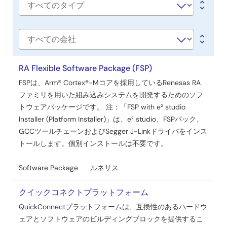
ェ
Software
ア
type
／
ツ
会
社
ー
名
RA Flexible Software Package (FSP)
ル
FSPは、Arm® Cortex®-Mコアを採用しているRenesas RA
ファミリを用いた組み込みシステムを開発するためのソフ
トウェアパッケージです。 注：「FSP with e² studio
Installer (Platform Installer)」は、e² studio、FSPパック、
GCCツールチェーンおよびSegger J-Linkドライバをインス
トールします。個別インストールは不要です。
Software Package
ルネサス
クイックコネクトプラットフォーム
QuickConnectプラットフォームは、互換性のあるハードウ
ェアとソフトウェアのビルディングブロックを提供するこ