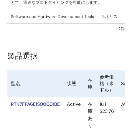
とで、迅速なプロトタイピングを可能にします。
Software and Hardware Development Tools
ルネサス
2件
製品選択
参考価
在
型名
状態
格（米
Samp
庫
ドル）
RTK7FPA6E1S00001BE
Active
在
1u |
Avai
庫
$23.76
あ
り