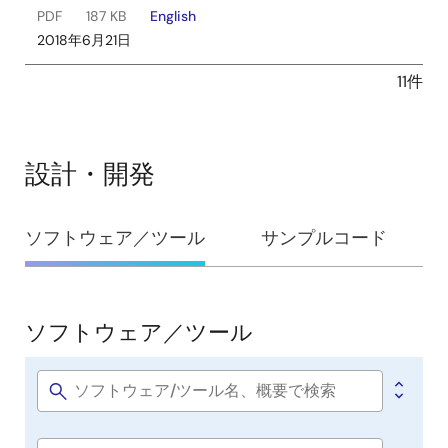
PDF
187 KB
English
2018年6月21日
11件
設計・開発
設
ソフトウェア／ツール
サンプルコード
計・
開
発
ソフトウェア／ツール
ソ
フ
ト
Software
title
ウ