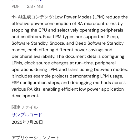
PDF
2.87 MB
AI生成コンテンツ:
Low Power Modes (LPM) reduce the
effective power consumption of RA microcontrollers by
stopping the CPU and selectively operating peripherals
and oscillators. Four LPM types are supported: Sleep,
Software Standby, Snooze, and Deep Software Standby
modes, each offering different power savings and
peripheral availability. The document details configuring
LPMs, clock source changes at run-time, peripheral
operations during LPM, and transitioning between modes.
It includes example projects demonstrating LPM usage,
FSP configuration steps, and debugging methods across
various RA kits, enabling efficient low power application
development.
関連ファイル：
サンプルコード
2025年7月28日
アプリケーションノート