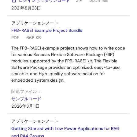
ログインしてダウンロード
ZIP
55.74 MB
2021年8月23日
アプリケーションノート
FPB-RA6E1 Example Project Bundle
PDF
666 KB
The FPB-RA6E1 example project shows how to write code
for various Renesas Flexible Software Package (FSP)
modules supported by the FPB-RA6E1 kit. The Flexible
Software Package provides an optimized, easy-to-use,
scalable, and high-quality software solution for
embedded system design.
関連ファイル：
サンプルコード
2026年3月11日
アプリケーションノート
Getting Started with Low Power Applications for RA6
and RA4 Groups