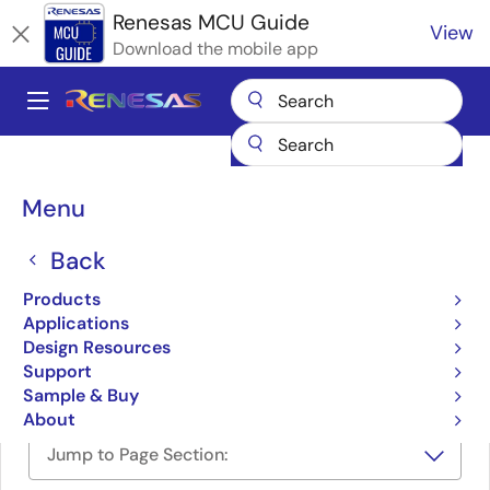
Skip
Renesas MCU Guide
View
to
Download the mobile app
main
content
A
Main
Products
Microcontrollers & Microprocessors
navigation
RA Arm Cortex-M MCUs
Renesas RA Partner Ecosystem Solutions
Breadcrumb
Menu
株式会社内藤電誠町田製作所：フラッシュメモリプログラマFL-PR6
株式会社内藤電誠町田製作
Back
所：フラッシュメモリプロ
Products
Applications
グラマFL-PR6
Design Resources
Support
Sample & Buy
About
Jump to Page Section: